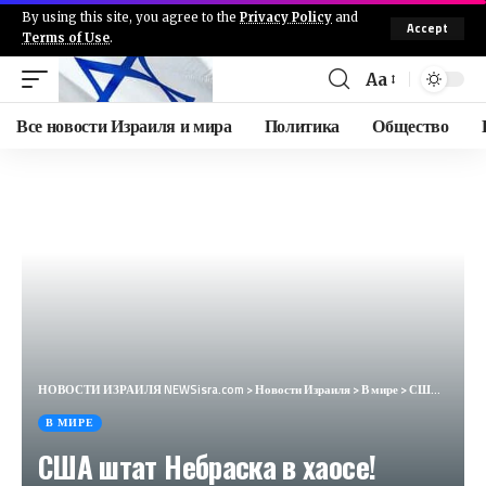
By using this site, you agree to the
Privacy Policy
and
Accept
Terms of Use
.
Aa
Все новости Израиля и мира
Политика
Общество
НОВОСТИ ИЗРАИЛЯ NEWSisra.com
>
Новости Израиля
>
В мире
>
США штат Небраска в хаосе! Ураган скоростью 150 км/ч оставил без электричества ​​220 000 человек
В МИРЕ
США штат Небраска в хаосе!