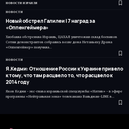
НОВОСТИ ИЗРАИЛЯ
НОВОСТИ
Новый обстрел Галилеи | 7 наград за
«Оппенгеймера»
Хизбалла обстреляла Израиль, ЦАХАЛ уничтожил склад боевиков
Сотни демонстрантов собрались возле дома Нетаньяху Драма
«Оппенгеймер» получила…
НОВОСТИ
Я.Кедми: Отношение России к Украине привело
к тому, что там расцвело то, что расцвело к
2014 году
Яков Кедми - экс-глава израильской спецслужбы «Натив» - в эфире
программы «Нейтральная зона» телеканала Вальдман-LINE в…