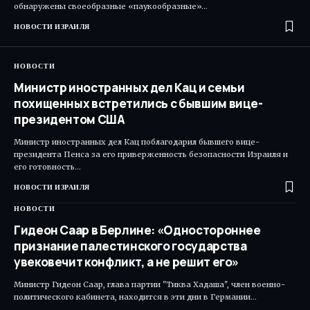
обнаружены своеобразные «паукообразные»…
НОВОСТИ ИЗРАИЛЯ
НОВОСТИ
Министр иностранных дел Кац и семьи
похищенных встретились с бывшим вице-
президентом США
Министр иностранных дел Кац поблагодарил бывшего вице-
президента Пенса за его приверженность безопасности Израиля и
его готовность…
НОВОСТИ ИЗРАИЛЯ
НОВОСТИ
Гидеон Саар в Берлине: «Одностороннее
признание палестинского государства
увековечит конфликт, а не решит его»
Министр Гидеон Саар, глава партии "Тиква Хадаша", член военно-
политического кабинета, находится в эти дни в Германии…