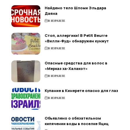
Найдено тело Шломи Эльдара
Даяна
В ИЗРАИЛЕ
Стоп, аллергики! В Petit Beurre
«Вилли-Фуд» обнаружен кунжут
В ИЗРАИЛЕ
Опасные средства для волос в
«Мерказ ха-Халакот»
В ИЗРАИЛЕ
Купание в Кинерете опасно для глаз
В ИЗРАИЛЕ
Объявлено о обязательном
кипячении воды в поселке Яциц