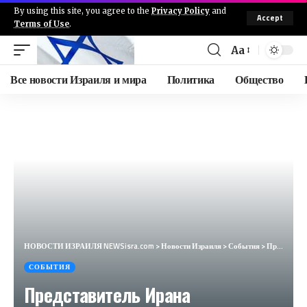
By using this site, you agree to the
Privacy Policy
and
Accept
Terms of Use
.
Aa
Все новости Израиля и мира
Политика
Общество
НОВОСТИ ИЗРАИЛЯ NEWSisra.com
>
Новости Израиля
>
События
>
Представитель Ирана официально сообщил ООН, что Корпус Стражей Исламской Революции нанесут ответные
СОБЫТИЯ
Представитель Ирана