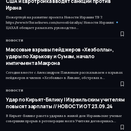
США и Евротройка вводят санкции против
Ирана
Пожертвуй на развитие проекта Новости Израиля ТВ 7:
https://www.tv7israelnews.com/novosti-izrailya/ Новости Израиля:
ЦАХАЛ обещает разыскать руководство…
НОВОСТИ
Массовые взрывы пейджеров «Хезболлы»,
удары по Харькову и Сумам, начало
импичмента Макрона
Сегодня вместе с Александром Павловым рассказываем о взрывах
пейджеров и членов «Хезболлы» в Ливане, обстрелах в…
НОВОСТИ
Удар по Кирьят-Бялику | Израильским учителям
повысят зарплаты // НОВОСТИ ОТ 23.09.24
В Кирьят-Бялике ракета ударила в жилой дом Израильские ученые
совершили прорыв в регенерации мозга Учителя договорилась…