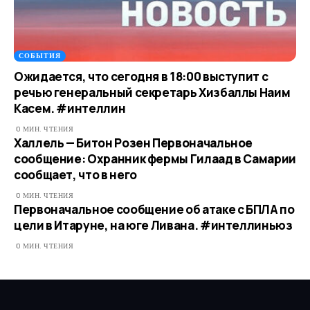
СОБЫТИЯ
Ожидается, что сегодня в 18:00 выступит с
речью генеральный секретарь Хизбаллы Наим
Касем. #интеллин
0 МИН. ЧТЕНИЯ
Халлель — Битон Розен Первоначальное
сообщение: Охранник фермы Гилаад в Самарии
сообщает, что в него
0 МИН. ЧТЕНИЯ
Первоначальное сообщение об атаке с БПЛА по
цели в Итаруне, на юге Ливана. #интеллиньюз
0 МИН. ЧТЕНИЯ