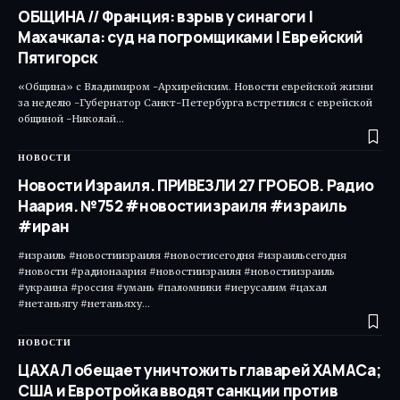
ОБЩИНА // Франция: взрыв у синагоги |
Махачкала: суд на погромщиками | Еврейский
Пятигорск
«Община» с Владимиром -Архирейским. Новости еврейской жизни
за неделю -Губернатор Санкт-Петербурга встретился с еврейской
общиной -Николай…
НОВОСТИ
Новости Израиля. ПРИВЕЗЛИ 27 ГРОБОВ. Радио
Наария. №752 #новостиизраиля #израиль
#иран
#израиль #новостиизраиля #новостисегодня #израильсегодня
#новости #радионаария #новостиизраиля #новостиизраиль
#украина #россия #умань #паломники #иерусалим #цахал
#нетаньягу #нетаньяху…
НОВОСТИ
ЦАХАЛ обещает уничтожить главарей ХАМАСа;
США и Евротройка вводят санкции против