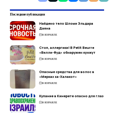
Последние публикации
Найдено тело Шломи Эльдара
Даяна
В ИЗРАИЛЕ
Стоп, аллергики! В Petit Beurre
«Вилли-Фуд» обнаружен кунжут
В ИЗРАИЛЕ
Опасные средства для волос в
«Мерказ ха-Халакот»
В ИЗРАИЛЕ
Купание в Кинерете опасно для глаз
В ИЗРАИЛЕ