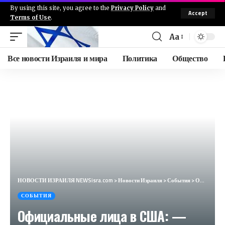
By using this site, you agree to the
Privacy Policy
and
Accept
Terms of Use
.
Aa
Все новости Израиля и мира
Политика
Общество
НОВОСТИ ИЗРАИЛЯ NEWSisra.com
>
Новости Израиля
>
События
>
Официальные лица в США: — «Мы ожидаем несколько трудных дней непрерывных перехватов в Израиле, также
СОБЫТИЯ
Официальные лица в США: —