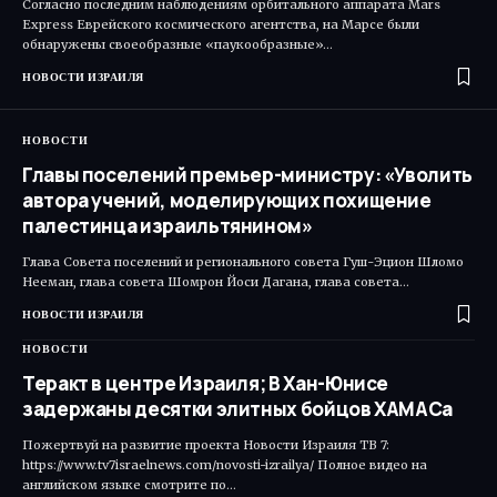
Согласно последним наблюдениям орбитального аппарата Mars
Express Еврейского космического агентства, на Марсе были
обнаружены своеобразные «паукообразные»…
НОВОСТИ ИЗРАИЛЯ
НОВОСТИ
Главы поселений премьер-министру: «Уволить
автора учений, моделирующих похищение
палестинца израильтянином»
Глава Совета поселений и регионального совета Гуш-Эцион Шломо
Нееман, глава совета Шомрон Йоси Дагана, глава совета…
НОВОСТИ ИЗРАИЛЯ
НОВОСТИ
Теракт в центре Израиля; В Хан-Юнисе
задержаны десятки элитных бойцов ХАМАСа
Пожертвуй на развитие проекта Новости Израиля ТВ 7:
https://www.tv7israelnews.com/novosti-izrailya/ Полное видео на
английском языке смотрите по…