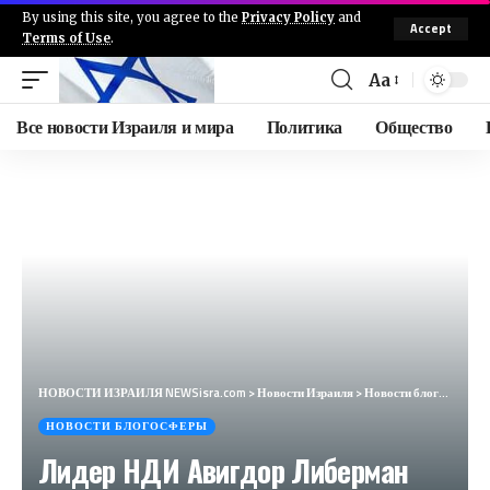
By using this site, you agree to the
Privacy Policy
and
Accept
Terms of Use
.
Aa
Все новости Израиля и мира
Политика
Общество
НОВОСТИ ИЗРАИЛЯ NEWSisra.com
>
Новости Израиля
>
Новости блогосферы
НОВОСТИ БЛОГОСФЕРЫ
Лидер НДИ Авигдор Либерман