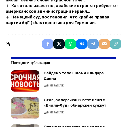
Как стало известно, арабские страны требуют от
американской администрации израил…
Немецкий суд постановил, что крайне правая
партия АдГ («Альтернатива для Германии…
Последние публикации
Найдено тело Шломи Эльдара
Даяна
В ИЗРАИЛЕ
Стоп, аллергики! В Petit Beurre
«Вилли-Фуд» обнаружен кунжут
В ИЗРАИЛЕ
Опасные средства для волос в