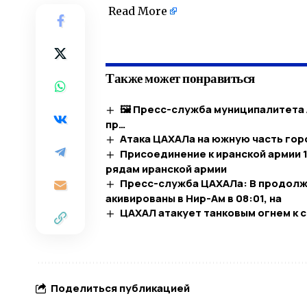
Read More
​
Также может понравиться
🖼 Пресс-служба муниципалитета 
пр…​
Атака ЦАХАЛа на южную часть гор
Присоединение к иранской армии 
рядам иранской армии
Пресс-служба ЦАХАЛа: В продолже
акивированы в Нир-Ам в 08:01, на
ЦАХАЛ атакует танковым огнем к 
Поделиться публикацией