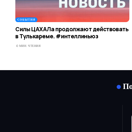
СОБЫТИЯ
Силы ЦАХАЛа продолжают действовать
в Тулькареме. #интеллиньюз
0 МИН. ЧТЕНИЯ
По