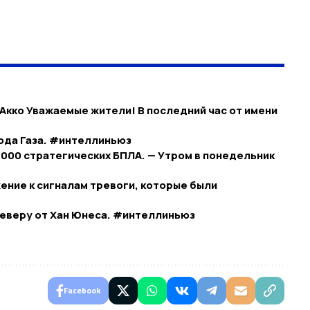
Акко Уважаемые жители! В последний час от имени
ода Газа. #интеллиньюз
1000 стратегических БПЛА. — Утром в понедельник
ние к сигналам тревоги, которые были
северу от Хан Юнеса. #интеллиньюз
Facebook