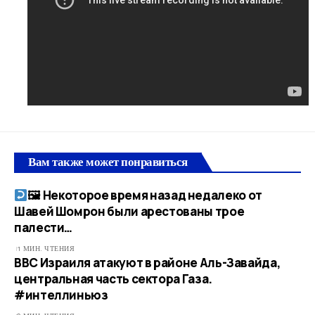
Вам также может понравиться
🖼 Некоторое время назад недалеко от
Шавей Шомрон были арестованы трое
палести…​
1 МИН. ЧТЕНИЯ
ВВС Израиля атакуют в районе Аль-Завайда,
центральная часть сектора Газа.
#интеллиньюз