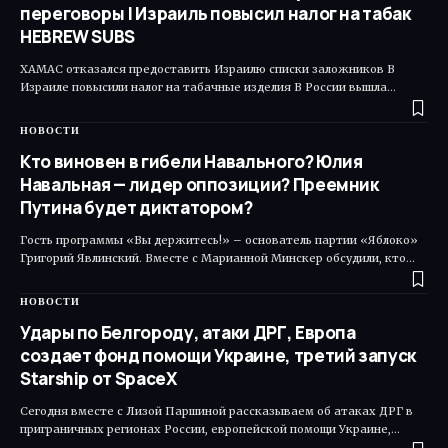
переговоры | Израиль повысил налог на табак
HEBREW SUBS
ХАМАС отказался предоставить Израилю списки заложников В
Израиле повысили налог на табачные изделия В России вышла…
НОВОСТИ
Кто виновен в гибели Навального? Юлия
Навальная — лидер оппозиции? Преемник
Путина будет диктатором?
Гость программы «Вы держитесь!» – основатель партии «Яблоко»
Григорий Явлинский. Вместе с Марианной Минскер обсудили, кто…
НОВОСТИ
Удары по Белгороду, атаки ДРГ, Европа
создает фонд помощи Украине, третий запуск
Starship от SpaceX
Сегодня вместе с Лизой Паршиной рассказываем об атаках ДРГ в
приграничных регионах России, европейской помощи Украине,…