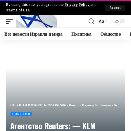
By using this site, you agree to the
Privacy Policy
and
Accept
Terms of Use
.
Aa
Все новости Израиля и мира
Политика
Общество
НОВОСТИ ИЗРАИЛЯ NEWSisra.com
>
Новости Израиля
>
События
>
Агентство Reuters: — KLM отменила все свои рейсы из и в Тель-Авив до 26 октября, сообщило в пятницу
СОБЫТИЯ
Агентство Reuters: — KLM