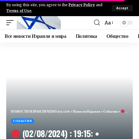
By using this site, you agree to the
Privacy Policy
and
Accept
Terms of Use
.
Aa
Все новости Израиля и мира
Политика
Общество
НОВОСТИ ИЗРАИЛЯ NEWSisra.com
>
Новости Израиля
>
События
>
(02/08/2024) : 19:15: • Граница с Газой: Суфа, Нир Ицхак (15 секунд) Цофар — Цева Адом
СОБЫТИЯ
(02/08/2024) : 19:15: •