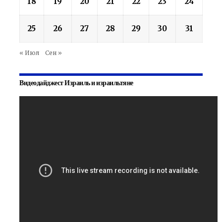
18
19
20
21
22
23
24
25
26
27
28
29
30
31
« Июл
Сен »
Видеодайджест Израиль и израильтяне