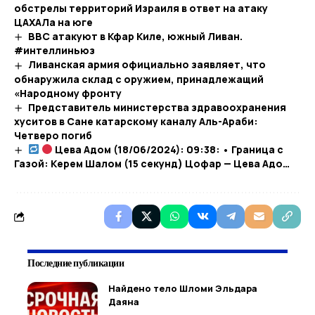
обстрелы территорий Израиля в ответ на атаку
ЦАХАЛа на юге
ВВС атакуют в Кфар Киле, южный Ливан.
#интеллиньюз
Ливанская армия официально заявляет, что
обнаружила склад с оружием, принадлежащий
«Народному фронту
Представитель министерства здравоохранения
хуситов в Сане катарскому каналу Аль-Араби:
Четверо погиб
Цева Адом (18/06/2024): 09:38: • Граница с
Газой: Керем Шалом (15 секунд) Цофар — Цева Адо…​
Последние публикации
Найдено тело Шломи Эльдара
Даяна