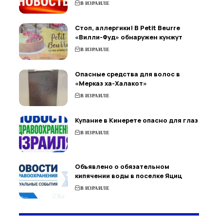
В ИЗРАИЛЕ
Стоп, аллергики! В Petit Beurre
«Вилли-Фуд» обнаружен кунжут
В ИЗРАИЛЕ
Опасные средства для волос в
«Мерказ ха-Халакот»
В ИЗРАИЛЕ
Купание в Кинерете опасно для глаз
В ИЗРАИЛЕ
Объявлено о обязательном
кипячении воды в поселке Яциц
В ИЗРАИЛЕ