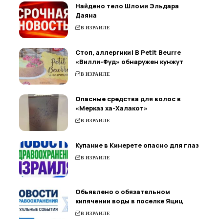
Найдено тело Шломи Эльдара
Даяна
В ИЗРАИЛЕ
Стоп, аллергики! В Petit Beurre
«Вилли-Фуд» обнаружен кунжут
В ИЗРАИЛЕ
Опасные средства для волос в
«Мерказ ха-Халакот»
В ИЗРАИЛЕ
Купание в Кинерете опасно для глаз
В ИЗРАИЛЕ
Объявлено о обязательном
кипячении воды в поселке Яциц
В ИЗРАИЛЕ