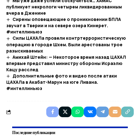
Мы уже даже успели соскучиться… ХАМАС
публикует некрологи четырем ликвидированным
вчера в Дженине
Сирены оповещающие о проникновении БПЛА
звучат в Тверии и на севере озера Кинерет.
#интеллиньюз
Силы ЦАХАЛа провели контртеррористическую
операцию в городе Шхем. Были арестованы трое
разыскиваемых
Амихай Штейн: — Некоторое время назад ЦАХАЛ
впервые представил министру обороны Исраэлю
Кацу расслед
Дополнительные фото и видео после атаки
ЦАХАЛа в Акабат-Марун на юге Ливана.
#интеллиньюз
Последние публикации