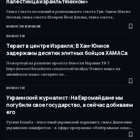
палестинца израильтянином»
Глава Совета поселений и регионального совета Гуш-Эцион Шломо
Нееман, глава совета Шомрон Йоси Дагана, глава совета…
НОВОСТИ ИЗРАИЛЯ
НОВОСТИ
Теракт в центре Израиля; В Хан-Юнисе
задержаны десятки элитных бойцов ХАМАСа
Пожертвуй на развитие проекта Новости Израиля ТВ 7:
https://www.tv7israelnews.com/novosti-izrailya/ Полное видео на
английском языке смотрите по…
НОВОСТИ
Украинский журналист: На Евромайдане мы
погубили свое государство, а сейчас добиваем
его
Руслан Коцаба - известный украинский журналист, глава Движения
украинских пацифистов - в эфире программы «Нейтральная зона»…