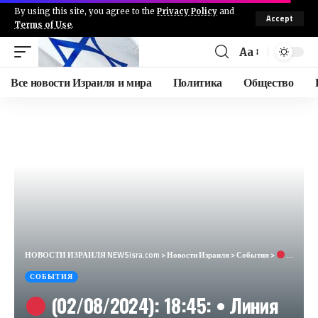
By using this site, you agree to the
Privacy Policy
and
Accept
Terms of Use
.
Aa
Все новости Израиля и мира
Политика
Общество
НОВОСТИ ИЗРАИЛЯ NEWSisra.com
>
Новости Израиля
>
События
>
(02/08/2024): 18:45: • Линия противостояния: Зарит, Шомера, Нетуа, Штула (Срочно) Цофар — Цева А
СОБЫТИЯ
(02/08/2024): 18:45: • Линия