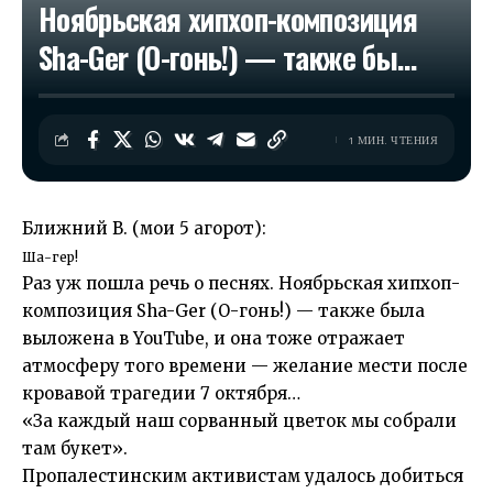
Ноябрьская хипхоп-композиция
Sha-Ger (О-гонь!) — также бы…
1 МИН. ЧТЕНИЯ
Ближний В. (мои 5 агорот):
Ша-гер!
Раз уж пошла речь о песнях. Ноябрьская хипхоп-
композиция Sha-Ger (О-гонь!) — также была
выложена в YouTube, и она тоже отражает
атмосферу того времени — желание мести после
кровавой трагедии 7 октября…
«За каждый наш сорванный цветок мы собрали
там букет».
Пропалестинским активистам удалось добиться