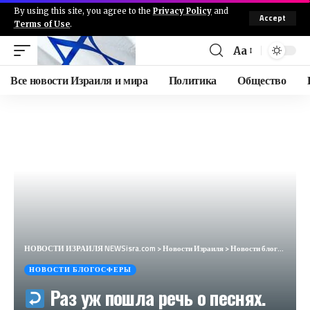
By using this site, you agree to the
Privacy Policy
and
Accept
Terms of Use
.
Aa
Все новости Израиля и мира
Политика
Общество
НОВОСТИ ИЗРАИЛЯ NEWSisra.com
>
Новости Израиля
>
Новости блогосферы
НОВОСТИ БЛОГОСФЕРЫ
Раз уж пошла речь о песнях.