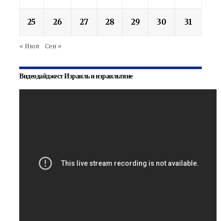
25
26
27
28
29
30
31
« Июл
Сен »
Видеодайджест Израиль и израильтяне