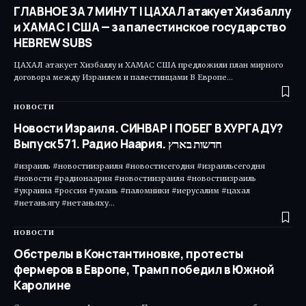
ГЛАВНОЕ ЗА 7 МИНУТ | ЦАХАЛ атакует Хизбаллу
и ХАМАС | США — за палестинское государство
HEBREW SUBS
ЦАХАЛ атакует Хизбаллу и ХАМАС США предложили план мирного
договора между Израилем и палестинцами В Европе…
НОВОСТИ
Новости Израиля. СИНВАР | ПОБЕГ В ХУРГАДУ?
Выпуск 571. Радио Наария. חדשות בארץ
#израиль #новостиизраиля #новостисегодня #израильсегодня
#новости #радионаария #новостиизраиля #новостиизраиль
#украина #россия #умань #паломники #иерусалим #цахал
#нетаньягу #нетаньяху…
НОВОСТИ
Обстрелы в Константиновке, протесты
фермеров в Европе, Трамп победил в Южной
Каролине