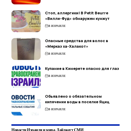
Стоп, аллергики! В Petit Beurre
«Вилли-Фуд» обнаружен кунжут
В ИЗРАИЛЕ
Опасные средства для волос в
«Мерказ ха-Халакот»
В ИЗРАИЛЕ
Купание в Кинерете опасно для глаз
В ИЗРАИЛЕ
Объявлено о обязательном
кипячении воды в поселке Яциц
В ИЗРАИЛЕ
Новости Израиля и мира. Дайджест СМИ