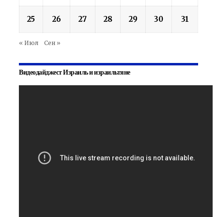
25
26
27
28
29
30
31
« Июл
Сен »
Видеодайджест Израиль и израильтяне