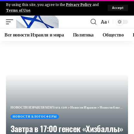
By using this site, you agree to the
Privacy Policy
and
Accept
Terms of Use
.
Aa
Все новости Израиля и мира
Политика
Общество
НОВОСТИ ИЗРАИЛЯ NEWSisra.com
>
Новости Израиля
>
Новости блогосферы
НОВОСТИ БЛОГОСФЕРЫ
Завтра в 17:00 генсек «Хизбаллы»