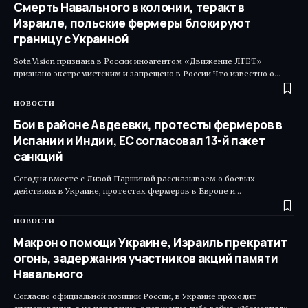
Смерть Навального в колонии, теракт в
Израиле, польские фермеры блокируют
границу с Украиной
Sota.Vision признана в России иноагентом «Движение ЛГБТ»
признано экстремистским и запрещено в России Что известно о…
НОВОСТИ
Бои в районе Авдеевки, протесты фермеров в
Испании и Индии, ЕС согласовал 13-й пакет
санкций
Сегодня вместе с Лизой Паршиной рассказываем о боевых
действиях в Украине, протестах фермеров в Европе и…
НОВОСТИ
Макрон о помощи Украине, Израиль прекратит
огонь, задержания участников акций памяти
Навального
Согласно официальной позиции России, в Украине проходит