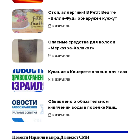
Стоп, аллергики! В Petit Beurre
«Вилли-Фуд» обнаружен кунжут
В ИЗРАИЛЕ
Опасные средства для волос в
«Мерказ ха-Халакот»
В ИЗРАИЛЕ
Купание в Кинерете опасно для глаз
В ИЗРАИЛЕ
Объявлено о обязательном
кипячении воды в поселке Яциц
В ИЗРАИЛЕ
Новости Израиля и мира. Дайджест СМИ