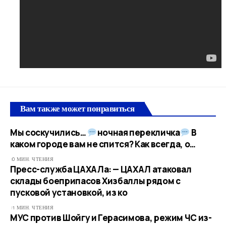
Вам также может понравиться
Мы соскучились…
ночная перекличка
В
каком городе вам не спится? Как всегда, о…​
0 МИН. ЧТЕНИЯ
Пресс-служба ЦАХАЛа: — ЦАХАЛ атаковал
склады боеприпасов Хизбаллы рядом с
пусковой установкой, из ко
1 МИН. ЧТЕНИЯ
МУС против Шойгу и Герасимова, режим ЧС из-