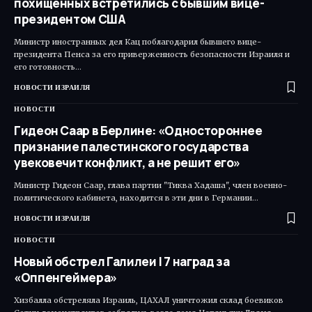
похищенных встретились с бывшим вице-
президентом США
Министр иностранных дел Кац поблагодарил бывшего вице-
президента Пенса за его приверженность безопасности Израиля и
его готовность…
НОВОСТИ ИЗРАИЛЯ
НОВОСТИ
Гидеон Саар в Берлине: «Одностороннее
признание палестинского государства
увековечит конфликт, а не решит его»
Министр Гидеон Саар, глава партии "Тиква Хадаша", член военно-
политического кабинета, находится в эти дни в Германии…
НОВОСТИ ИЗРАИЛЯ
НОВОСТИ
Новый обстрел Галилеи | 7 наград за
«Оппенгеймера»
Хизбалла обстреляла Израиль, ЦАХАЛ уничтожил склад боевиков