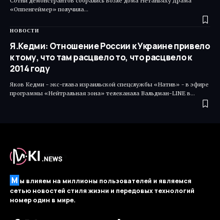
Сотни демонстрантов собрались возле дома Нетаньяху Драма
«Оппенгеймер» получила…
НОВОСТИ
Я.Кедми: Отношение России к Украине привело
к тому, что там расцвело то, что расцвело к
2014 году
Яков Кедми - экс-глава израильской спецслужбы «Натив» - в эфире
программы «Нейтральная зона» телеканала Вальдман-LINE в…
М
ы влияем на миллионы пользователей и являемся
сетью новостей стиля жизни и передовых технологий
номер один в мире.