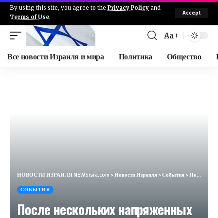
By using this site, you agree to the
Privacy Policy
and
Accept
Terms of Use
.
Aa
Все новости Израиля и мира
Политика
Общество
НОВОСТИ ИЗРАИЛЯ NEWSisra.com
>
Новости Израиля
>
События
>
После нескольких напряженных дней давайте расслабимся и вспомним о нашей рубрике «Познай себя».
СОБЫТИЯ
После нескольких напряженных