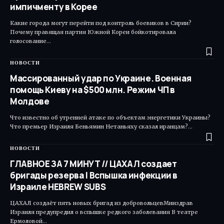
импичменту в Корее
Какие города могут перейти под контроль боевиков в Сирии?
Почему правящая партия Южной Кореи бойкотировала
голосование…
НОВОСТИ
Массированный удар по Украине. Военная
помощь Киеву на $500 млн. Режим ЧП в
Молдове
Что известно об утренней атаке по объектам энергетики Украины?
Что премьер Израиля Беньямин Нетаньяху сказал иранцам?…
НОВОСТИ
ГЛАВНОЕ ЗА 7 МИНУТ // ЦАХАЛ создает
бригады резерва | Вспышка инфекции в
Израиле HEBREW SUBS
ЦАХАЛ создаёт пять новых бригад из добровольцевМинздрав
Израиля предупредил о вспышке редкого заболевания В театре
Ермоловой…