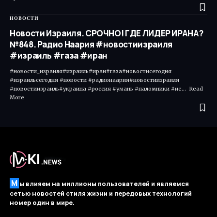
НОВОСТИ
Новости Израиля. СРОЧНО! ГДЕ ЛИДЕР ИРАНА?
№848. Радио Наария #новостиизраиля
#израиль #газа #иран
#новости_израиля#израиль#иран#газа#новостисегодня
#израильсегодня #новости #радионаария#новостиизраиля
#новостиизраиль#украина #россия #умань #паломники #ие... Read
More ​
М
ы влияем на миллионы пользователей и являемся
сетью новостей стиля жизни и передовых технологий
номер один в мире.