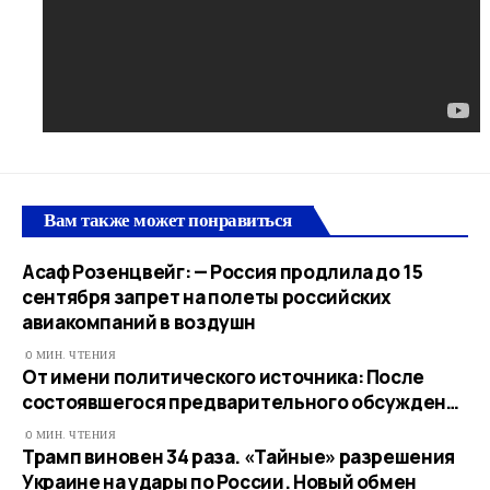
Вам также может понравиться
Асаф Розенцвейг: — Россия продлила до 15
сентября запрет на полеты российских
авиакомпаний в воздушн
0 МИН. ЧТЕНИЯ
От имени политического источника: После
состоявшегося предварительного обсужден…​
0 МИН. ЧТЕНИЯ
Трамп виновен 34 раза. «Тайные» разрешения
Украине на удары по России. Новый обмен