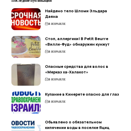
Последние публикации
Найдено тело Шломи Эльдара
Даяна
В ИЗРАИЛЕ
Стоп, аллергики! В Petit Beurre
«Вилли-Фуд» обнаружен кунжут
В ИЗРАИЛЕ
Опасные средства для волос в
«Мерказ ха-Халакот»
В ИЗРАИЛЕ
Купание в Кинерете опасно для глаз
В ИЗРАИЛЕ
Объявлено о обязательном
кипячении воды в поселке Яциц