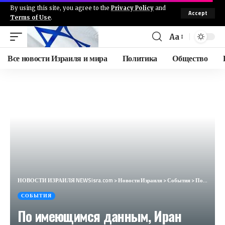
By using this site, you agree to the
Privacy Policy
and
Accept
Terms of Use
.
Aa
Все новости Израиля и мира
Политика
Общество
НОВОСТИ ИЗРАИЛЯ NEWSisra.com
>
Новости Израиля
>
События
>
По имеющимся данным, Иран разворачивает системы обороны S 300 по всей территории страны. #интеллинью
СОБЫТИЯ
По имеющимся данным, Иран