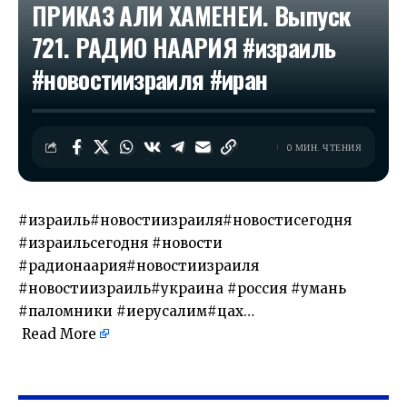
ПРИКАЗ АЛИ ХАМЕНЕИ. Выпуск
721. РАДИО НААРИЯ #израиль
#новостиизраиля #иран
0 МИН. ЧТЕНИЯ
#израиль#новостиизраиля#новостисегодня
#израильсегодня #новости
#радионаария#новостиизраиля
#новостиизраиль#украина #россия #умань
#паломники #иерусалим#цах…
Read More
​