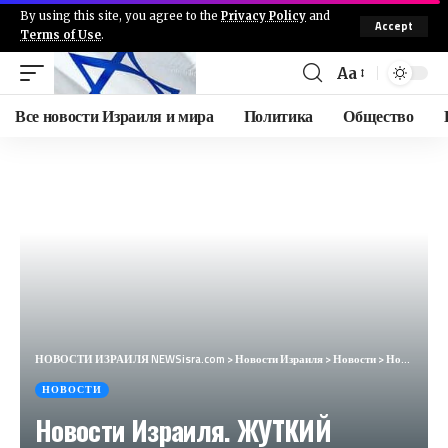
By using this site, you agree to the
Privacy Policy
and
Accept
Terms of Use
.
Aa
Все новости Израиля и мира
Политика
Общество
НОВОСТИ ИЗРАИЛЯ NEWSisra.com
>
Новости Израиля
>
Новости
>
Новости Израиля. ЖУТКИЙ ПРИКАЗ АЛИ ХАМЕНЕИ. Выпуск 721. РАДИО НААРИЯ #израиль #новостиизраиля #иран
НОВОСТИ
Новости Израиля. ЖУТКИЙ