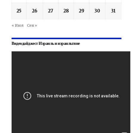
25
26
27
28
29
30
31
« Июл
Сен »
Видеодайджест Израиль и израильтяне