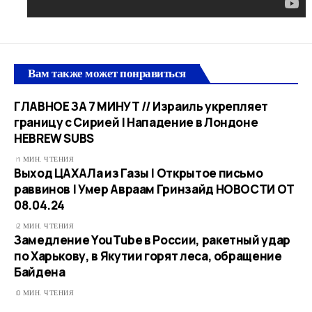
Вам также может понравиться
ГЛАВНОЕ ЗА 7 МИНУТ // Израиль укрепляет
границу с Сирией | Нападение в Лондоне
HEBREW SUBS
1 МИН. ЧТЕНИЯ
Выход ЦАХАЛа из Газы | Открытое письмо
раввинов | Умер Авраам Гринзайд НОВОСТИ ОТ
08.04.24
2 МИН. ЧТЕНИЯ
Замедление YouTube в России, ракетный удар
по Харькову, в Якутии горят леса, обращение
Байдена
0 МИН. ЧТЕНИЯ