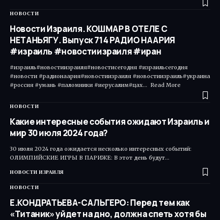
НОВОСТИ
Новости Израиля. КОШМАР В ОТЕЛЕ С
НЕТАНЬЯГУ. Выпуск 714 РАДИО НААРИЯ
#израиль #новостиизраиля #иран
#израиль#новостиизраиля#новостисегодня #израильсегодня
#новости #радионаария#новостиизраиля #новостиизраиль#украина
#россия #умань #паломники #иерусалим#цах... Read More ​
НОВОСТИ
Какие интересные события ожидают Израиль и
мир 30 июля 2024 года?
30 июля 2024 года ожидается несколько интересных событий:
ОЛИМПИЙСКИЕ ИГРЫ В ПАРИЖЕ: В этот день будут…
НОВОСТИ ИЗРАИЛЯ
НОВОСТИ
Е.КОНДРАТЬЕВА-САЛЬГЕРО: Перед тем как
«Титаник» уйдет на дно, должна спеть хотя бы