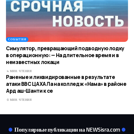
СОБЫТИЯ
Симулятор, превращающий подводную лодку
в операционную: — На длительное время и в
неизвестных локаци
4 МИН. ЧТЕНИЯ
Раненые и ликвидированные в результате
атаки ВВС ЦАХАЛа на колледж «Нама» в районе
Ард аш-Шанти к се
0 МИН. ЧТЕНИЯ
Популярные публикации на NEWSisra.com