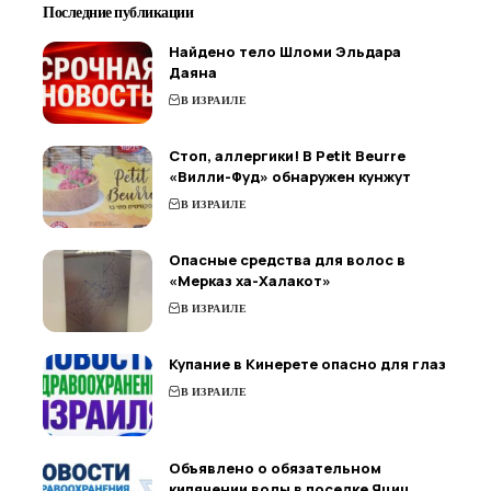
Последние публикации
Найдено тело Шломи Эльдара
Даяна
В ИЗРАИЛЕ
Стоп, аллергики! В Petit Beurre
«Вилли-Фуд» обнаружен кунжут
В ИЗРАИЛЕ
Опасные средства для волос в
«Мерказ ха-Халакот»
В ИЗРАИЛЕ
Купание в Кинерете опасно для глаз
В ИЗРАИЛЕ
Объявлено о обязательном
кипячении воды в поселке Яциц