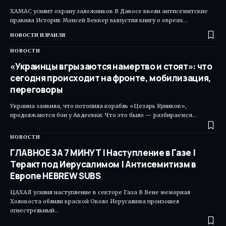
ХАМАС усилит охрану заложников В Давосе ввели антисемитские
правила Историк Моисей Беккер выпустил книгу о евреях…
НОВОСТИ ИЗРАИЛЯ
НОВОСТИ
«Украинцы вгрызаются намертво и стоят»: что
сегодня происходит на фронте, мобилизация,
переговоры
Украина заявила, что потопила корабль «Цезарь Куников»,
продолжаются бои у Авдеевки. Что это было — разбираемся…
НОВОСТИ
ГЛАВНОЕ ЗА 7 МИНУТ | Наступление в Газе |
Теракт под Иерусалимом | Антисемитизм в
Европе HEBREW SUBS
ЦАХАЛ усилил наступление в секторе Газа В Вене мемориал
Холокоста облили краской Около Иерусалима произошел
огнестрельный…