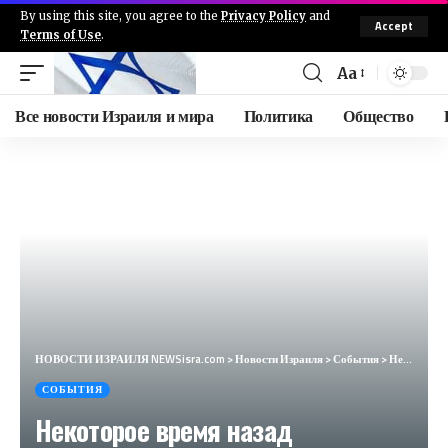
By using this site, you agree to the
Privacy Policy
and
Accept
Terms of Use
.
Aa
Все новости Израиля и мира
Политика
Общество
НОВОСТИ ИЗРАИЛЯ NEWSisra.com
>
Новости Израиля
>
События
>
Некоторое время назад истребители ВВС атаковали Нусейрат в центре сектора Газа. На месте атаки возни
СОБЫТИЯ
Некоторое время назад