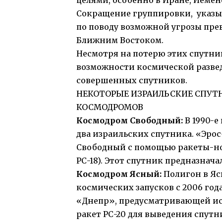
целями, особенно в Иране, Йемен
Сокращение группировки, указыв
по поводу возможной угрозы прев
Ближним Востоком.
Несмотря на потерю этих спутни
возможности космической развед
совершенных спутников.
НЕКОТОРЫЕ ИЗРАИЛЬСКИЕ СПУТН
КОСМОДРОМОВ
Космодром Свободный:
В 1990-
два израильских спутника. «Эрос
Свободный с помощью ракеты-но
РС-18). Этот спутник предназнач
Космодром Ясный:
Полигон в Яс
космических запусков с 2006 го
«Днепр», предусматривающей исп
ракет РС-20 для выведения спутн