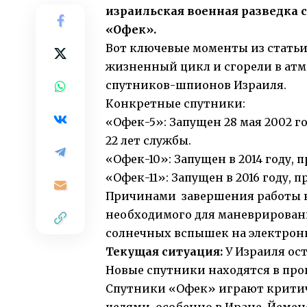
израильская военная разведка с
«Офек».
Вот ключевые моменты из статьи
жизненный цикл и сгорели в атм
спутников-шпионов Израиля.
Конкретные спутники:
«Офек-5»: Запущен 28 мая 2002 го
22 лет службы.
«Офек-10»: Запущен в 2014 году, п
«Офек-11»: Запущен в 2016 году, п
Причинами завершения работы н
необходимого для маневрирован
солнечных вспышек на электрон
Текущая ситуация:
У Израиля ос
Новые спутники находятся в процес
Спутники «Офек» играют критич