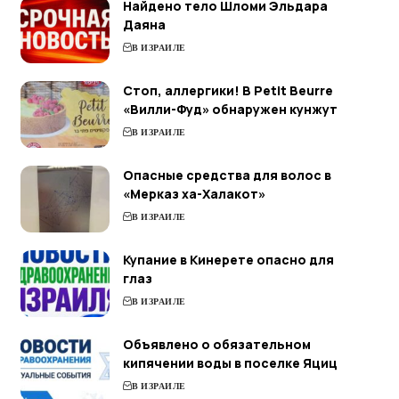
Найдено тело Шломи Эльдара
Даяна
В ИЗРАИЛЕ
Стоп, аллергики! В Petit Beurre
«Вилли-Фуд» обнаружен кунжут
В ИЗРАИЛЕ
Опасные средства для волос в
«Мерказ ха-Халакот»
В ИЗРАИЛЕ
Купание в Кинерете опасно для
глаз
В ИЗРАИЛЕ
Объявлено о обязательном
кипячении воды в поселке Яциц
В ИЗРАИЛЕ