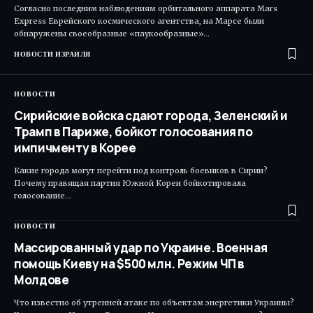
Согласно последним наблюдениям орбитального аппарата Mars
Express Еврейского космического агентства, на Марсе были
обнаружены своеобразные «паукообразные»…
НОВОСТИ ИЗРАИЛЯ
НОВОСТИ
Сирийские войска сдают города, Зеленский и
Трамп в Париже, бойкот голосования по
импичменту в Корее
Какие города могут перейти под контроль боевиков в Сирии?
Почему правящая партия Южной Кореи бойкотировала
голосование…
НОВОСТИ
Массированный удар по Украине. Военная
помощь Киеву на $500 млн. Режим ЧП в
Молдове
Что известно об утренней атаке по объектам энергетики Украины?