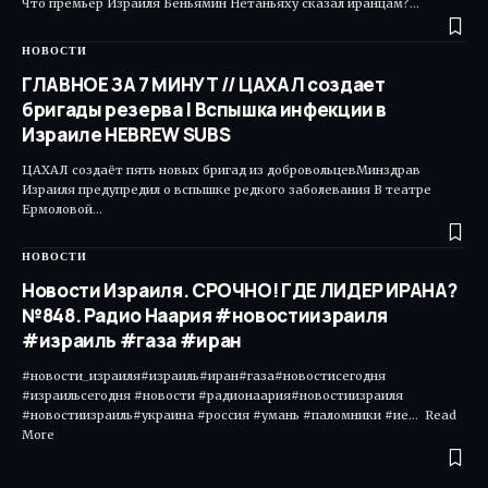
Что премьер Израиля Беньямин Нетаньяху сказал иранцам?…
НОВОСТИ
ГЛАВНОЕ ЗА 7 МИНУТ // ЦАХАЛ создает
бригады резерва | Вспышка инфекции в
Израиле HEBREW SUBS
ЦАХАЛ создаёт пять новых бригад из добровольцевМинздрав
Израиля предупредил о вспышке редкого заболевания В театре
Ермоловой…
НОВОСТИ
Новости Израиля. СРОЧНО! ГДЕ ЛИДЕР ИРАНА?
№848. Радио Наария #новостиизраиля
#израиль #газа #иран
#новости_израиля#израиль#иран#газа#новостисегодня
#израильсегодня #новости #радионаария#новостиизраиля
#новостиизраиль#украина #россия #умань #паломники #ие... Read
More ​