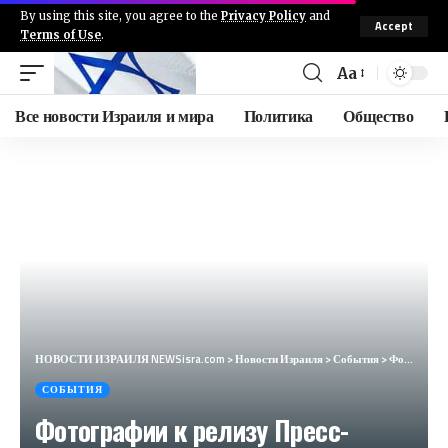
By using this site, you agree to the
Privacy Policy
and
Accept
Terms of Use
.
Aa
Все новости Израиля и мира
Политика
Общество
НОВОСТИ ИЗРАИЛЯ NEWSisra.com
>
Новости Израиля
>
События
>
Фотографии к релизу Пресс-службы ЦАХАЛа. #интеллиньюз
СОБЫТИЯ
Фотографии к релизу Пресс-