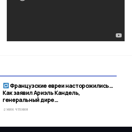
Французские евреи насторожились…
Как заявил Ариэль Кандель,
генеральный дире…
2 МИН. ЧТЕНИЯ