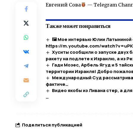
​Евгений Сова
— Telegram Chann
Также может понравиться
🖼 Мое интервью Юлии Латыниной
https://m.youtube.com/watch?v=uPK
Хуситы сообщили о запуске двух б
ракету на подлете к Израилю, а из Р
Гади Мозес, Арбель Ягуд и 5 тайс
территории Израиля! Добро пожало
Международный Суд рассматривае
фактиче…
Видео якобы из Ливана стер, а дл
…
Поделиться публикацией