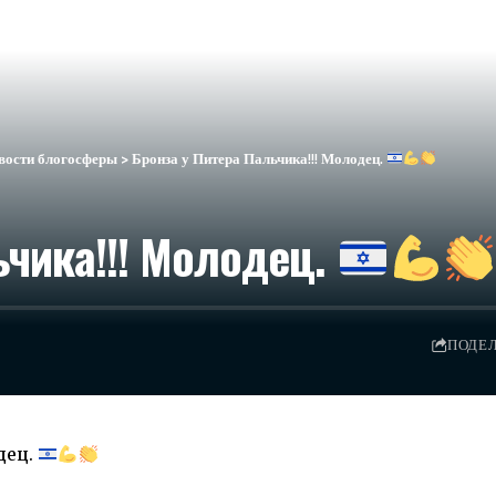
вости блогосферы
>
Бронза у Питера Пальчика!!! Молодец.
ьчика!!! Молодец.
ПОДЕ
дец.