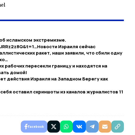
el
 об исламском экстремизме.
JRRz2z8Q&t=1…​Новости Израиля сейчас
аллистических ракет, наши заявили, что сбили одну
ехо…
ких рабочих пересекли границу и находятся на
вать домой!
т действия Израиля на Западном Берегу как
я себя оставил скриншоты из каналов журналистов 11
Facebook