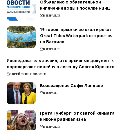
Объявлено о обязательном
кипячении воды в поселке Яциц
В ИЗРАИЛЕ
19 горок, прыжки со скал и река:
Great Tides Waterpark откроется
на Багамах!
В ИЗРАИЛЕ
Исследователь заявил, что архивные документы
опровергают семейную легенду Сергея Юрского
ЕВРЕЙСКИЕ НОВОСТИ
Возвращение Софы Ландвер
В ИЗРАИЛЕ
Грета Тунберг: от святой климата
к иконе радикализма
В ИЗРАИЛЕ