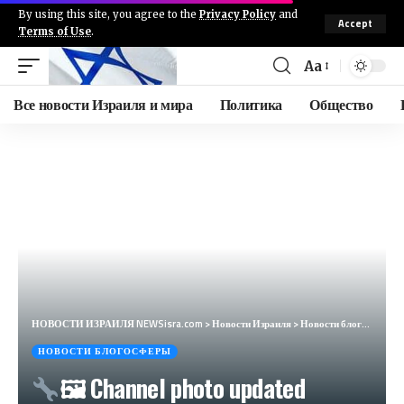
By using this site, you agree to the
Privacy Policy
and
Accept
Terms of Use
.
Aa
Все новости Израиля и мира
Политика
Общество
НОВОСТИ ИЗРАИЛЯ NEWSisra.com
>
Новости Израиля
>
Новости блогосферы
НОВОСТИ БЛОГОСФЕРЫ
🖼 Channel photo updated