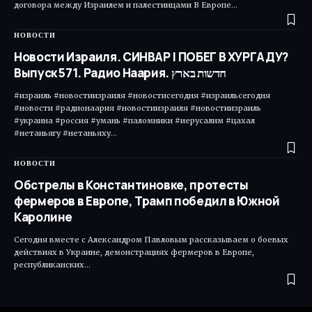
договора между Израилем и палестинцами В Европе…
НОВОСТИ
Новости Израиля. СИНВАР | ПОБЕГ В ХУРГАДУ?
Выпуск 571. Радио Наария. חדשות בארץ
#израиль #новостиизраиля #новостисегодня #израильсегодня
#новости #радионаария #новостиизраиля #новостиизраиль
#украина #россия #умань #паломники #иерусалим #цахал
#нетаньягу #нетаньяху…
НОВОСТИ
Обстрелы в Константиновке, протесты
фермеров в Европе, Трамп победил в Южной
Каролине
Сегодня вместе с Александром Павловым рассказываем о боевых
действиях в Украине, демонстрациях фермеров в Европе,
республиканских…