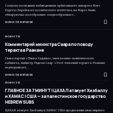
Согласно последним наблюдениям орбитального аппарата Mars
Express Еврейского космического агентства, на Марсе были
обнаружены своеобразные «паукообразные»…
НОВОСТИ ИЗРАИЛЯ
НОВОСТИ
Комментарий министра Саара по поводу
теракта в Раанане
Глава партии «Тиква Хадаша», член военно-политического
кабинета, министр Гидеон Саар: «Этот тяжелый теракт в Раанане
подчеркивает,…
НОВОСТИ ИЗРАИЛЯ
НОВОСТИ
ГЛАВНОЕ ЗА 7 МИНУТ | ЦАХАЛ атакует Хизбаллу
и ХАМАС | США — за палестинское государство
HEBREW SUBS
ЦАХАЛ атакует Хизбаллу и ХАМАС США предложили план мирного