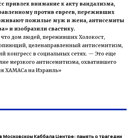
с привлек внимание к акту вандализма,
правленному против евреев, переживших
проживают пожилые муж и жена, антисемиты
а» и изобразили свастику.
что дом людей, переживших Холокост,
 вопиющий, целенаправленный антисемитизм,
й конгресс в социальных сетях. — Это еще
лне мерзкого антисемитизма, охватившего
ия ХАМАСа на Израиль»
в Московском Каббала Центре: память о трагедии