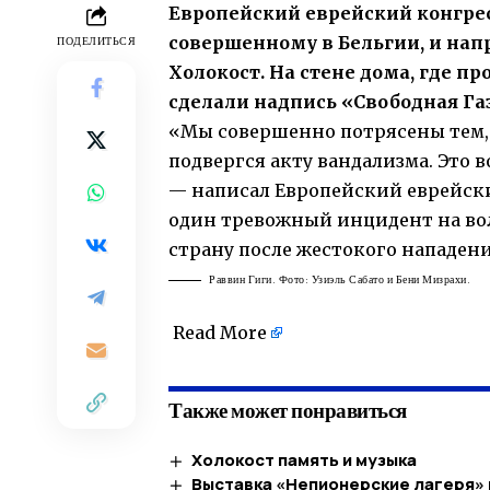
Европейский еврейский конгрес
совершенному в Бельгии, и на
ПОДЕЛИТЬСЯ
Холокост. На стене дома, где 
сделали надпись «Свободная Газ
«Мы совершенно потрясены тем, 
подвергся акту вандализма. Это
— написал Европейский еврейски
один тревожный инцидент на во
страну после жестокого нападен
Раввин Гиги. Фото: Узиэль Сабато и Бени Мизрахи.
Read More
Также может понравиться
Холокост память и музыка
Выставка «Непионерские лагеря» 