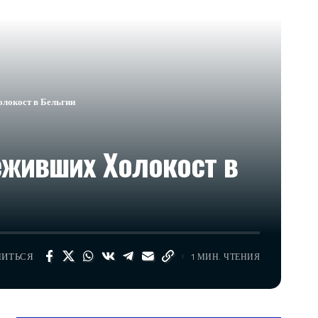
олокост в Бельгии
еживших Холокост в
ЛИТЬСЯ
1 МИН. ЧТЕНИЯ