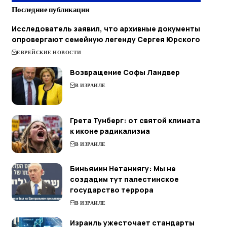
Последние публикации
Исследователь заявил, что архивные документы
опровергают семейную легенду Сергея Юрского
ЕВРЕЙСКИЕ НОВОСТИ
Возвращение Софы Ландвер
В ИЗРАИЛЕ
Грета Тунберг: от святой климата
к иконе радикализма
В ИЗРАИЛЕ
Биньямин Нетаниягу: Мы не
создадим тут палестинское
государство террора
В ИЗРАИЛЕ
Израиль ужесточает стандарты