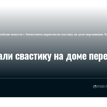
рейские новости
>
Антисемиты нарисовали свастику на доме переживших Х
ли свастику на доме пер
ПОДЕ