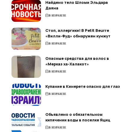
Найдено тело Шломи Эльдара
Даяна
В ИЗРАИЛЕ
Стоп, аллергики! В Petit Beurre
«Вилли-Фуд» обнаружен кунжут
В ИЗРАИЛЕ
Опасные средства для волос в
«Мерказ ха-Халакот»
В ИЗРАИЛЕ
Купание в Кинерете опасно для глаз
В ИЗРАИЛЕ
Объявлено о обязательном
кипячении воды в поселке Яциц
В ИЗРАИЛЕ