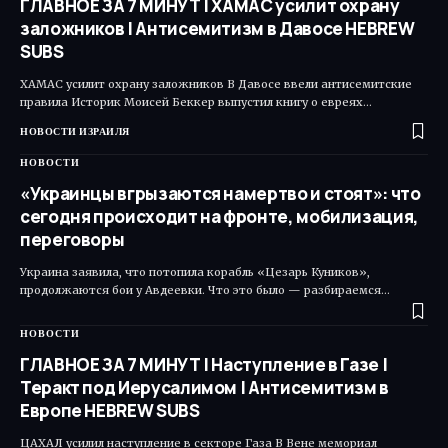
ГЛАВНОЕ ЗА 7 МИНУТ | ХАМАС усилит охрану
заложников | Антисемитизм в Давосе HEBREW
SUBS
ХАМАС усилит охрану заложников В Давосе ввели антисемитские
правила Историк Моисей Беккер выпустил книгу о евреях…
НОВОСТИ ИЗРАИЛЯ
НОВОСТИ
«Украинцы вгрызаются намертво и стоят»: что
сегодня происходит на фронте, мобилизация,
переговоры
Украина заявила, что потопила корабль «Цезарь Куников»,
продолжаются бои у Авдеевки. Что это было — разбираемся…
НОВОСТИ
ГЛАВНОЕ ЗА 7 МИНУТ | Наступление в Газе |
Теракт под Иерусалимом | Антисемитизм в
Европе HEBREW SUBS
ЦАХАЛ усилил наступление в секторе Газа В Вене мемориал