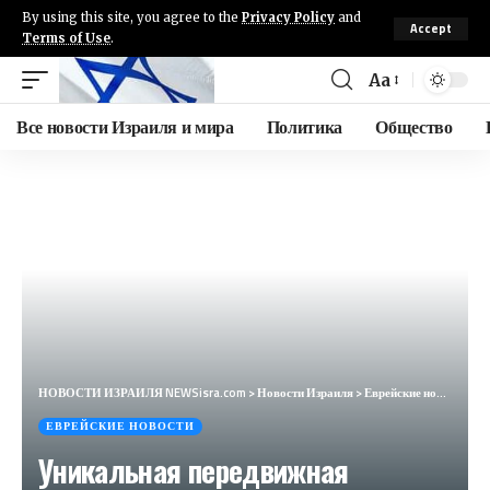
By using this site, you agree to the
Privacy Policy
and
Accept
Terms of Use
.
Aa
Все новости Израиля и мира
Политика
Общество
НОВОСТИ ИЗРАИЛЯ NEWSisra.com
>
Новости Израиля
>
Еврейские новости
>
У
ЕВРЕЙСКИЕ НОВОСТИ
Уникальная передвижная