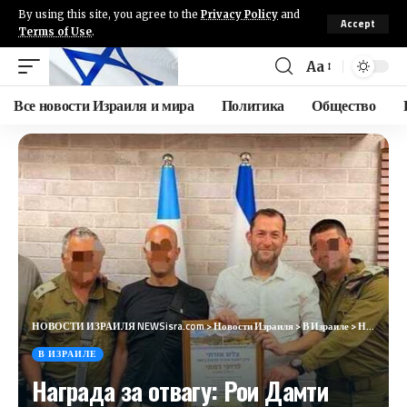
By using this site, you agree to the
Privacy Policy
and
Accept
Terms of Use
.
Aa
Все новости Израиля и мира
Политика
Общество
НОВОСТИ ИЗРАИЛЯ NEWSisra.com
>
Новости Израиля
>
В Израиле
>
Награда за отвагу: Рои Дамти отмечен за ликвидацию террориста в Сальите
В ИЗРАИЛЕ
Награда за отвагу: Рои Дамти