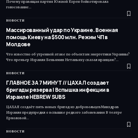
Почему правящая партия Южной Кореи бойкотировала
голосование…
НОВОСТИ
Массированный удар по Украине. Военная
помощь Киеву на $500 млн. Режим ЧП в
Молдове
Что известно об утренней атаке по объектам энергетики Украины?
Что премьер Израиля Беньямин Нетаньяху сказал иранцам?…
НОВОСТИ
ГЛАВНОЕ ЗА 7 МИНУТ // ЦАХАЛ создает
бригады резерва | Вспышка инфекции в
Израиле HEBREW SUBS
ЦАХАЛ создаёт пять новых бригад из добровольцевМинздрав
Израиля предупредил о вспышке редкого заболевания В театре
Ермоловой…
НОВОСТИ