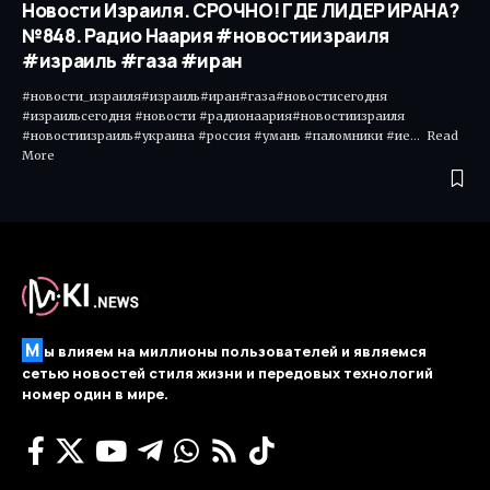
Новости Израиля. СРОЧНО! ГДЕ ЛИДЕР ИРАНА?
№848. Радио Наария #новостиизраиля
#израиль #газа #иран
#новости_израиля#израиль#иран#газа#новостисегодня
#израильсегодня #новости #радионаария#новостиизраиля
#новостиизраиль#украина #россия #умань #паломники #ие... Read
More ​
М
ы влияем на миллионы пользователей и являемся
сетью новостей стиля жизни и передовых технологий
номер один в мире.