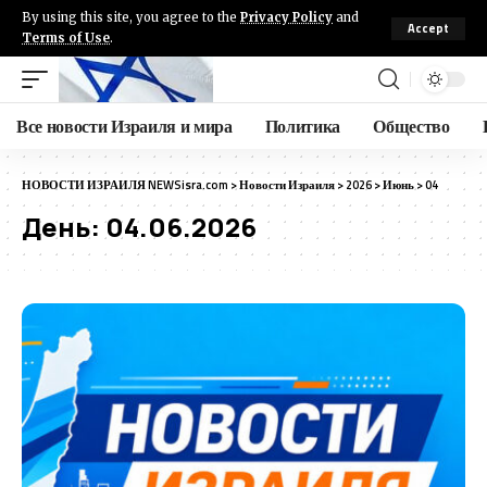
By using this site, you agree to the
Privacy Policy
and
Accept
Terms of Use
.
Все новости Израиля и мира
Политика
Общество
НОВОСТИ ИЗРАИЛЯ NEWSisra.com
>
Новости Израиля
>
2026
>
Июнь
>
04
День:
04.06.2026