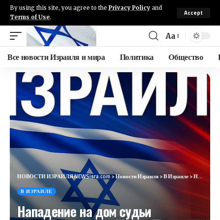
By using this site, you agree to the
Privacy Policy
and
Accept
Terms of Use
.
Aa
Все новости Израиля и мира
Политика
Общество
НОВОСТИ ИЗРАИЛЯ NEWSisra.com
>
Новости Израиля
>
В Израиле
>
Нападение на дом судьи Верховного суда: протест харедим против призыва выходит на новый уровень
В ИЗРАИЛЕ
Нападение на дом судьи