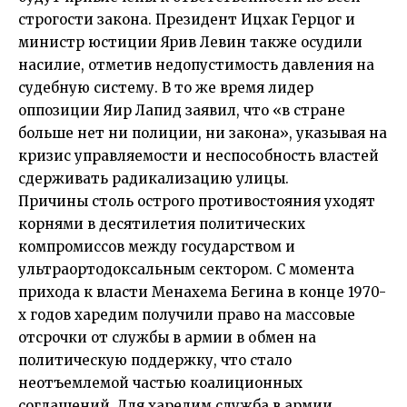
строгости закона. Президент Ицхак Герцог и
министр юстиции Ярив Левин также осудили
насилие, отметив недопустимость давления на
судебную систему. В то же время лидер
оппозиции Яир Лапид заявил, что «в стране
больше нет ни полиции, ни закона», указывая на
кризис управляемости и неспособность властей
сдерживать радикализацию улицы.
Причины столь острого противостояния уходят
корнями в десятилетия политических
компромиссов между государством и
ультраортодоксальным сектором. С момента
прихода к власти Менахема Бегина в конце 1970-
х годов харедим получили право на массовые
отсрочки от службы в армии в обмен на
политическую поддержку, что стало
неотъемлемой частью коалиционных
соглашений. Для харедим служба в армии