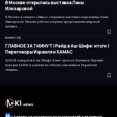
В Москве открылась выставка Ланы
Илизаровой
В Москве в галерее «Нико» открылась выставка художницы Ланы
Илизаровой. Многие работы впервые представлены широкой
публике.…
НОВОСТИ
ГЛАВНОЕ ЗА 7 МИНУТ | Рейд в Аш-Шифе: итоги |
Переговоры Израиля и ХАМАС
ЦАХАЛ задержал в Аш-Шифе более трехсот боевиков Израиль
передал ХАМАСу условия по обмену заложников Еврейские
общины…
М
ы влияем на миллионы пользователей и являемся