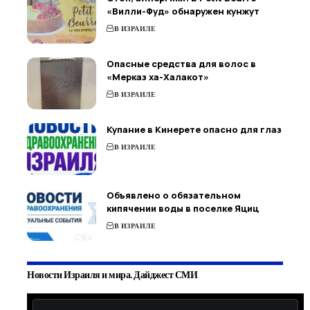
«Вилли-Фуд» обнаружен кунжут
В ИЗРАИЛЕ
Опасные средства для волос в
«Мерказ ха-Халакот»
В ИЗРАИЛЕ
Купание в Кинерете опасно для глаз
В ИЗРАИЛЕ
Объявлено о обязательном
кипячении воды в поселке Яциц
В ИЗРАИЛЕ
Новости Израиля и мира. Дайджест СМИ