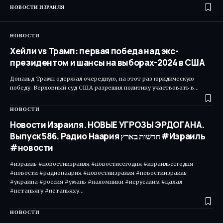
НОВОСТИ ИЗРАИЛЯ
НОВОСТИ
Хейли vs Трамп: первая победа над экс-
президентом и шансы на выборах-2024 в США
Дональд Трамп одержал очередную, на этот раз юридическую
победу. Верховный суд США разрешил политику участвовать в…
НОВОСТИ
Новости Израиля. НОВЫЕ УГРОЗЫ ЭРДОГАНА.
Выпуск 586. Радио Наария חדשות בארץ #Израиль
#новости
#израиль #новостиизраиля #новостисегодня #израильсегодня
#новости #радионаария #новостиизраиля #новостиизраиль
#украина #россия #умань #паломники #иерусалим #цахал
#нетаньягу #нетаньяху…
НОВОСТИ