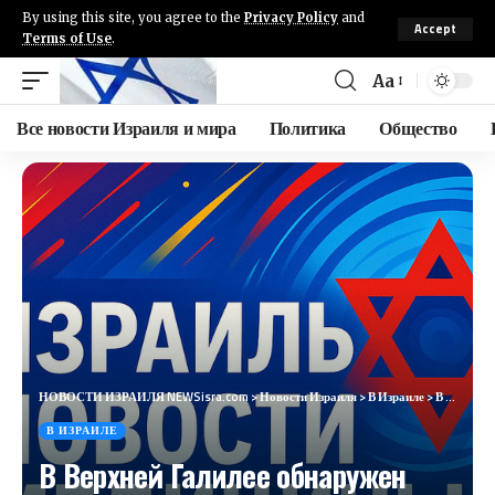
By using this site, you agree to the
Privacy Policy
and
Accept
Terms of Use
.
Aa
Все новости Израиля и мира
Политика
Общество
НОВОСТИ ИЗРАИЛЯ NEWSisra.com
>
Новости Израиля
>
В Израиле
>
В Верхней Галилее обнаружен шакал, зараженный бешенством
В ИЗРАИЛЕ
В Верхней Галилее обнаружен