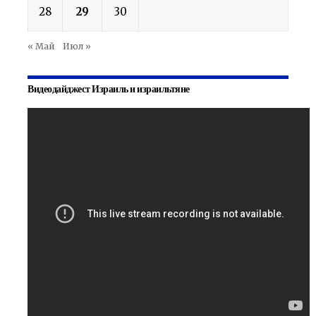
28
29
30
« Май
Июл »
Видеодайджест Израиль и израильтяне