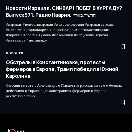
Новости Израиля. СИНВАР | ПОБЕГ В ХУРГАДУ?
Выпуск 571. Радио Наария. חדשות בארץ
#израиль #новостиизраиля #новостисегодня #израильсегодня
#новости #радионаария #новостиизраиля #новостиизраиль
#украина #россия #умань #паломники #иерусалим #цахал
#нетаньягу #нетаньяху…
НОВОСТИ
Обстрелы в Константиновке, протесты
фермеров в Европе, Трамп победил в Южной
Каролине
Сегодня вместе с Александром Павловым рассказываем о боевых
действиях в Украине, демонстрациях фермеров в Европе,
республиканских…