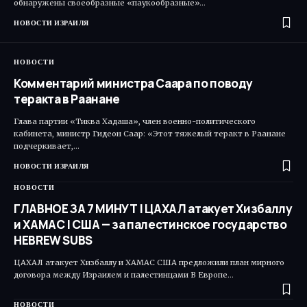
обнаружены своеобразные «паукообразные»…
НОВОСТИ ИЗРАИЛЯ
НОВОСТИ
Комментарий министра Саара по поводу
теракта в Раанане
Глава партии «Тиква Хадаша», член военно-политического
кабинета, министр Гидеон Саар: «Этот тяжелый теракт в Раанане
подчеркивает,…
НОВОСТИ ИЗРАИЛЯ
НОВОСТИ
ГЛАВНОЕ ЗА 7 МИНУТ | ЦАХАЛ атакует Хизбаллу
и ХАМАС | США — за палестинское государство
HEBREW SUBS
ЦАХАЛ атакует Хизбаллу и ХАМАС США предложили план мирного
договора между Израилем и палестинцами В Европе…
НОВОСТИ