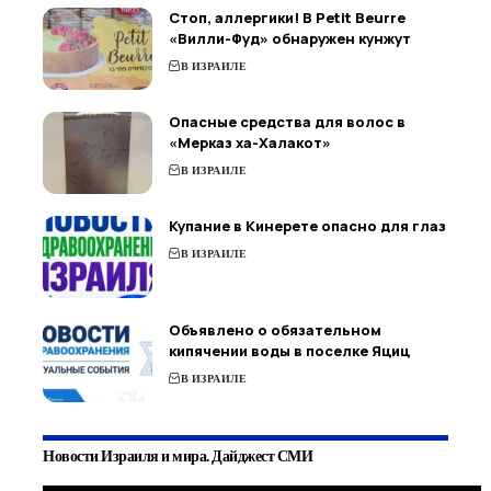
Стоп, аллергики! В Petit Beurre
«Вилли-Фуд» обнаружен кунжут
В ИЗРАИЛЕ
Опасные средства для волос в
«Мерказ ха-Халакот»
В ИЗРАИЛЕ
Купание в Кинерете опасно для глаз
В ИЗРАИЛЕ
Объявлено о обязательном
кипячении воды в поселке Яциц
В ИЗРАИЛЕ
Новости Израиля и мира. Дайджест СМИ