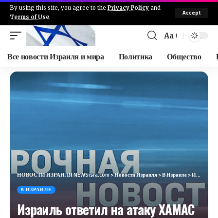
By using this site, you agree to the
Privacy Policy
and
Accept
Terms of Use
.
Aa
Все новости Израиля и мира
Политика
Общество
НОВОСТИ ИЗРАИЛЯ NEWSisra.com
>
Новости Израиля
>
В Израиле
>
Израиль ответил на атаку ХАМАС ликвидацией их генерала
В ИЗРАИЛЕ
Израиль ответил на атаку ХАМАС