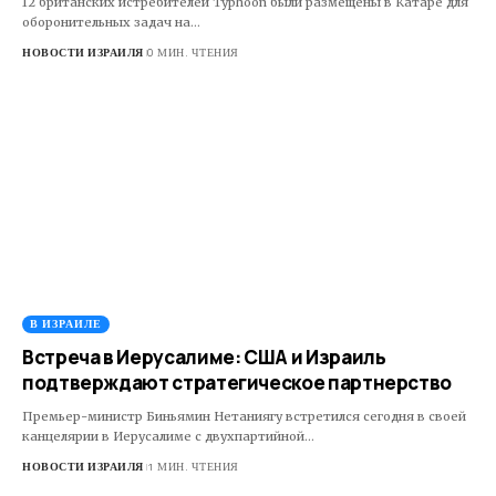
12 британских истребителей Typhoon были размещены в Катаре для
оборонительных задач на…
НОВОСТИ ИЗРАИЛЯ
0 МИН. ЧТЕНИЯ
В ИЗРАИЛЕ
Встреча в Иерусалиме: США и Израиль
подтверждают стратегическое партнерство
Премьер-министр Биньямин Нетаниягу встретился сегодня в своей
канцелярии в Иерусалиме с двухпартийной…
НОВОСТИ ИЗРАИЛЯ
1 МИН. ЧТЕНИЯ