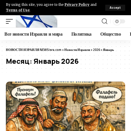
By using this site, you agree to the
Privacy Policy
and
Accept
Terms of Use
.
Все новости Израиля и мира
Политика
Общество
НОВОСТИ ИЗРАИЛЯ NEWSisra.com
>
Новости Израиля
>
2026
>
Январь
Месяц:
Январь 2026