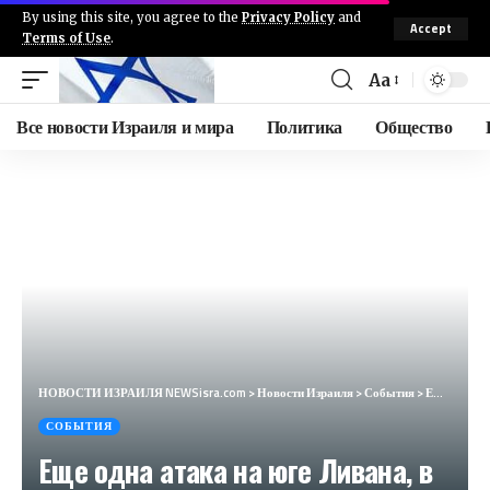
By using this site, you agree to the
Privacy Policy
and
Accept
Terms of Use
.
Aa
Все новости Израиля и мира
Политика
Общество
НОВОСТИ ИЗРАИЛЯ NEWSisra.com
>
Новости Израиля
>
События
>
Еще одна атака на юге Ливана, в Марун-эль-Рас. #интеллиньюз
СОБЫТИЯ
Еще одна атака на юге Ливана, в