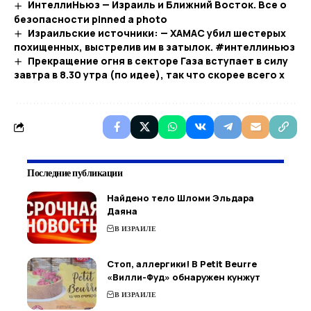
ИнтеллиНьюз — Израиль и Ближний Восток. Все о
безопасности pinned a photo
Израильские источники: — ХАМАС убил шестерых
похищенных, выстрелив им в затылок. #интеллиньюз
Прекращение огня в секторе Газа вступает в силу
завтра в 8.30 утра (по идее), так что скорее всего х
Последние публикации
Найдено тело Шломи Эльдара
Даяна
В ИЗРАИЛЕ
Стоп, аллергики! В Petit Beurre
«Вилли-Фуд» обнаружен кунжут
В ИЗРАИЛЕ