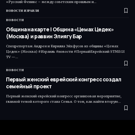
«Русский Феникс – между советским прошлым и…
НОВОСТИ ИЗРАИЛЯ
НОВОСТИ
Община на карте | Община «Цемах Цедек»
(Москва) и раввин Элиягу Бар
Спецрепортаж Андрея и Кирилла Эйхфусов из общины «Цемах
Цедек» (Москва) #Израиль #новости #ПервыйЕврейский STMEGI
TV —…
НОВОСТИ
Первый женский еврейский конгресс создал
семейный проект
Первый женский еврейский конгресс организовал мероприятие,
главной темой которого стала Семья. О том, как найти вторую…