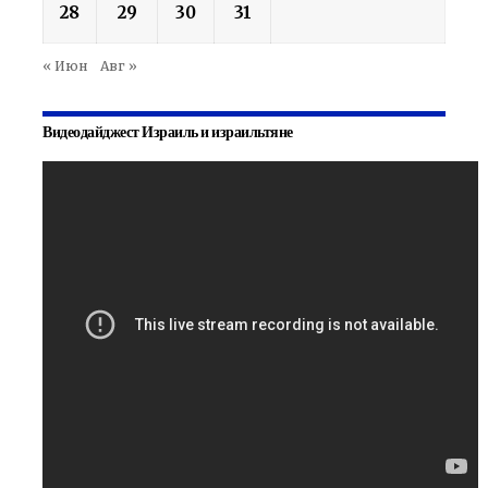
28
29
30
31
« Июн
Авг »
Видеодайджест Израиль и израильтяне