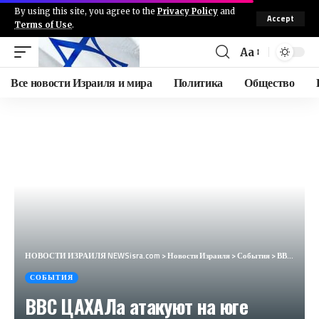
By using this site, you agree to the
Privacy Policy
and
Accept
Terms of Use
.
Aa
Все новости Израиля и мира
Политика
Общество
НОВОСТИ ИЗРАИЛЯ NEWSisra.com
>
Новости Израиля
>
События
>
ВВС ЦАХАЛа атакуют на юге Ливана. #интеллиньюз
СОБЫТИЯ
ВВС ЦАХАЛа атакуют на юге