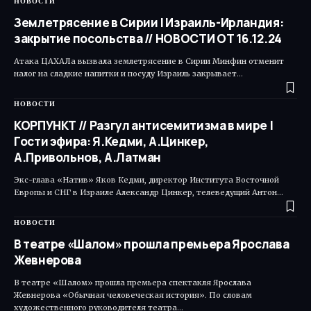
НОВОСТИ
Землетрясение в Сирии | Израиль-Ирландия:
закрытие посольства // НОВОСТИ ОТ 16.12.24
Атака ЦАХАЛа вызвала землетрясение в Сирии Минфин отменит
налог на сладкие напитки и посуду Израиль закрывает…
НОВОСТИ
КОРПУНКТ // Разгул антисемитизма в мире |
Гости эфира: Я.Кедми, А.Цинкер,
А.Привольнов, А.Латман
Экс-глава «Натив» Яков Кедми, директор Института Восточной
Европы и СНГ в Израиле Александр Цинкер, телеведущий Антон…
НОВОСТИ
В театре «Шалом» прошла премьера Ярослава
Жевнерова
В театре «Шалом» прошла премьера спектакля Ярослава
Жевнерова «Обычная человеческая история». По словам
художественного руководителя театра…