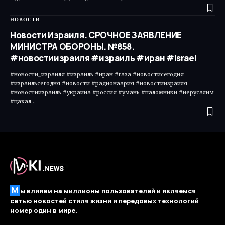
НОВОСТИ
Новости Израиля. СРОЧНОЕ ЗАЯВЛЕНИЕ
МИНИСТРА ОБОРОНЫ. №858.
#новостиизраиля #израиль #иран #israel
#новости_израиля #израиль #иран #газа #новостисегодня
#израильсегодня #новости #радионаария #новостиизраиля
#новостиизраиль #украина #россия #умань #паломники #иерусалим
#цахал…
М
ы влияем на миллионы пользователей и являемся
сетью новостей стиля жизни и передовых технологий
номер один в мире.