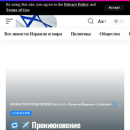
By using this site, you agree to the
Privacy Policy
and
Accept
Terms of Use
.
Aa
Все новости Израиля и мира
Политика
Общество
НОВОСТИ ИЗРАИЛЯ NEWSisra.com
>
Новости Израиля
>
События
>
Прони
СОБЫТИЯ
Проникновение