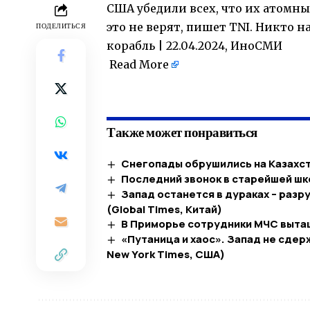
США убедили всех, что их атомны
это не верят, пишет TNI. Никто на
ПОДЕЛИТЬСЯ
корабль | 22.04.2024, ИноСМИ
Read More
​
Также может понравиться
Снегопады обрушились на Казахст
Последний звонок в старейшей ш
Запад останется в дураках – раз
(Global Times, Китай)
В Приморье сотрудники МЧС выта
«Путаница и хаос». Запад не сдер
New York Times, США)