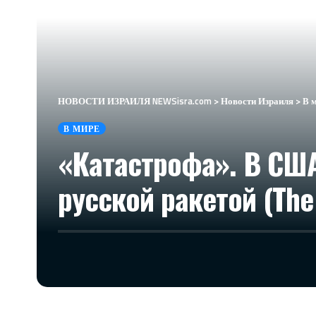
НОВОСТИ ИЗРАИЛЯ NEWSisra.com
>
Новости Израиля
>
В 
В МИРЕ
«Катастрофа». В США
русской ракетой (The 