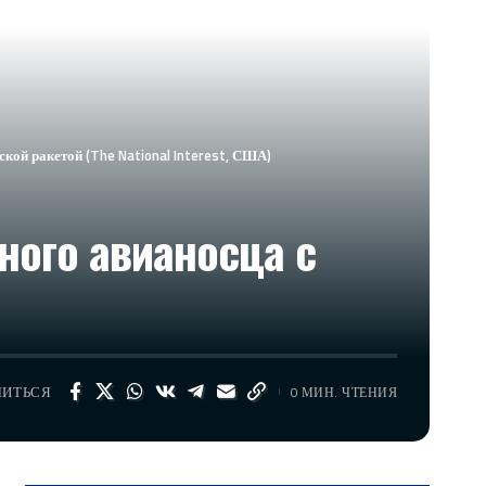
кой ракетой (The National Interest, США)
ного авианосца с
ЛИТЬСЯ
0 МИН. ЧТЕНИЯ