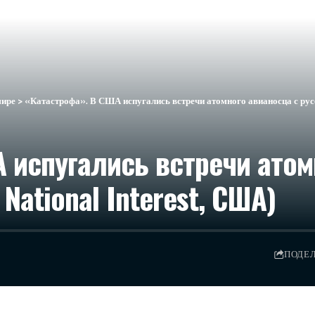
мире
>
«Катастрофа». В США испугались встречи атомного авианосца с русс
 испугались встречи атом
National Interest, США)
ПОДЕ