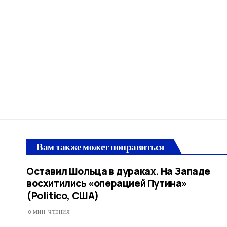
Вам также может понравиться
Оставил Шольца в дураках. На Западе
восхитились «операцией Путина»
(Politico, США)
0 МИН. ЧТЕНИЯ