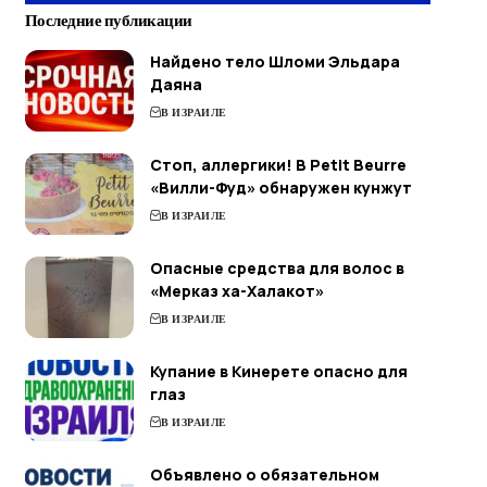
Последние публикации
Найдено тело Шломи Эльдара
Даяна
В ИЗРАИЛЕ
Стоп, аллергики! В Petit Beurre
«Вилли-Фуд» обнаружен кунжут
В ИЗРАИЛЕ
Опасные средства для волос в
«Мерказ ха-Халакот»
В ИЗРАИЛЕ
Купание в Кинерете опасно для
глаз
В ИЗРАИЛЕ
Объявлено о обязательном