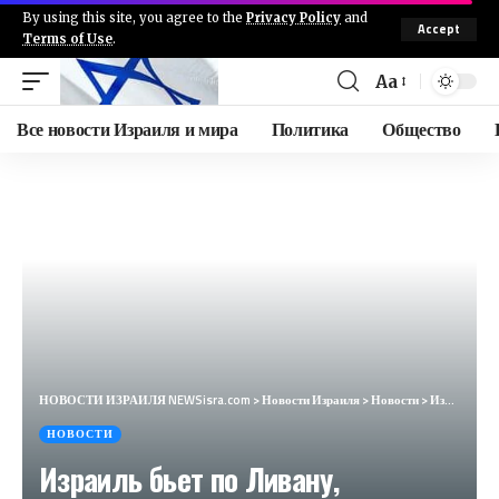
By using this site, you agree to the
Privacy Policy
and
Accept
Terms of Use
.
Aa
Все новости Израиля и мира
Политика
Общество
НОВОСТИ ИЗРАИЛЯ NEWSisra.com
>
Новости Израиля
>
Новости
>
Израиль бьет по Ливану, совладельца Wildberries Бакальчука задержали, дроны под Белгородом и Курском
НОВОСТИ
Израиль бьет по Ливану,