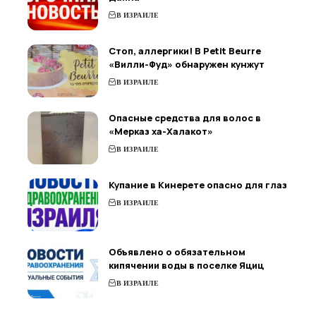
В ИЗРАИЛЕ
Стоп, аллергики! В Petit Beurre
«Вилли-Фуд» обнаружен кунжут
В ИЗРАИЛЕ
Опасные средства для волос в
«Мерказ ха-Халакот»
В ИЗРАИЛЕ
Купание в Кинерете опасно для глаз
В ИЗРАИЛЕ
Объявлено о обязательном
кипячении воды в поселке Яциц
В ИЗРАИЛЕ