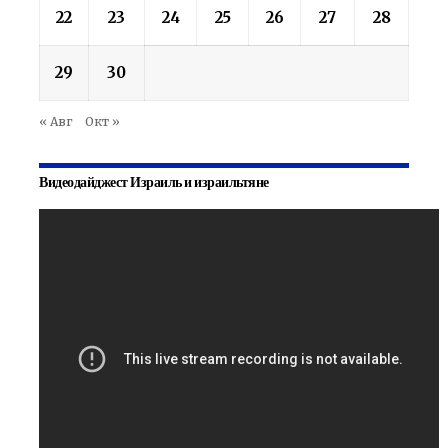
22
23
24
25
26
27
28
29
30
« Авг
Окт »
Видеодайджест Израиль и израильтяне