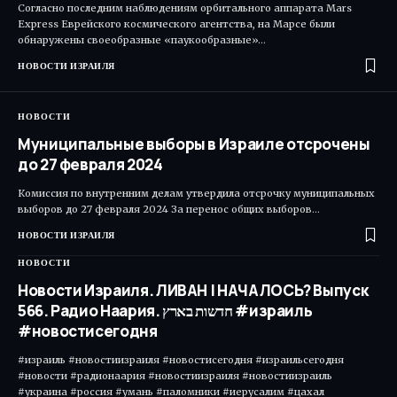
Согласно последним наблюдениям орбитального аппарата Mars
Express Еврейского космического агентства, на Марсе были
обнаружены своеобразные «паукообразные»…
НОВОСТИ ИЗРАИЛЯ
НОВОСТИ
Муниципальные выборы в Израиле отсрочены
до 27 февраля 2024
Комиссия по внутренним делам утвердила отсрочку муниципальных
выборов до 27 февраля 2024 За перенос общих выборов…
НОВОСТИ ИЗРАИЛЯ
НОВОСТИ
Новости Израиля. ЛИВАН | НАЧАЛОСЬ? Выпуск
566. Радио Наария. חדשות בארץ #израиль
#новостисегодня
#израиль #новостиизраиля #новостисегодня #израильсегодня
#новости #радионаария #новостиизраиля #новостиизраиль
#украина #россия #умань #паломники #иерусалим #цахал