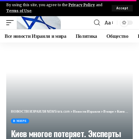
By using this site, you agree to the
Privacy Policy
and
Accept
Terms of Use
.
Aa
Все новости Израиля и мира
Политика
Общество
НОВОСТИ ИЗРАИЛЯ NEWSisra.com
>
Новости Израиля
>
В мире
>
Киев многое потеряет. Эксперты перечислили варианты российского наступления (Seznam zprávy, Чехия)
В МИРЕ
Киев многое потеряет. Эксперты