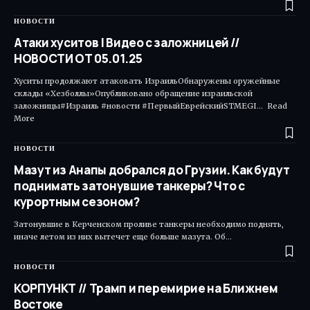
НОВОСТИ
Атаки хуситов | Видео с заложницей //
НОВОСТИ ОТ 05.01.25
Хуситы продолжают атаковать ИзраильОбнаружены оружейные
склады «Хезболлы»Опубликовано обращение израильской
заложницы#Израиль #новости #ПервыйЕврейскийSTMEGI... Read
More ​
НОВОСТИ
Мазут из Анапы добрался до Грузии. Как будут
поднимать затонувшие танкеры? Что с
курортным сезоном?
Затонувшие в Керченском проливе танкеры необходимо поднять,
иначе летом из них вытечет еще больше мазута. Об…
НОВОСТИ
КОРПУНКТ // Трамп и перемирие на Ближнем
Востоке