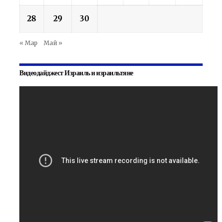
28
29
30
« Мар
Май »
Видеодайджест Израиль и израильтяне