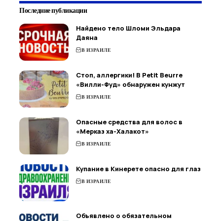
Последние публикации
Найдено тело Шломи Эльдара
Даяна
В ИЗРАИЛЕ
Стоп, аллергики! В Petit Beurre
«Вилли-Фуд» обнаружен кунжут
В ИЗРАИЛЕ
Опасные средства для волос в
«Мерказ ха-Халакот»
В ИЗРАИЛЕ
Купание в Кинерете опасно для глаз
В ИЗРАИЛЕ
Объявлено о обязательном