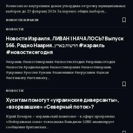
Комиссия по внутренним делам утвердила отсрочку муниципальных
выборов до 27 февраля 2024 За перенос общих выборов…
НОВОСТИ ИЗРАИЛЯ
НОВОСТИ
Новости Израиля. ЛИВАН | НАЧАЛОСЬ? Выпуск
566. Радио Наария. חדשות בארץ #израиль
#новостисегодня
#израиль #новостиизраиля #новостисегодня #израильсегодня
#новости #радионаария #новостиизраиля #новостиизраиль
#украина #россия #умань #паломники #иерусалим #цахал
#нетаньягу #нетаньяху…
НОВОСТИ
Хуситам помогут «украинские диверсанты»,
«взорвавшие» «Северный поток»?
Юрий Бочаров – израильский политолог - в эфире программы
«Нейтральная зона» телеканала Вальдман-LINE анализирует
сообщения британских…