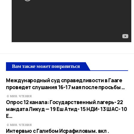
Вам также может понравиться
Международный суд справедливости в Гааге
проведет слушания 16-17 мая после просьбы …​
0 МИН. ЧТЕНИЯ
Опрос 12 канала: Государственный лагерь- 22
мандата Ликуд — 19 Еш Атид- 15 НДИ- 13 ШАС- 10
Е…
0 МИН. ЧТЕНИЯ
Интервью с Галибом Исрафиловым. вкл .