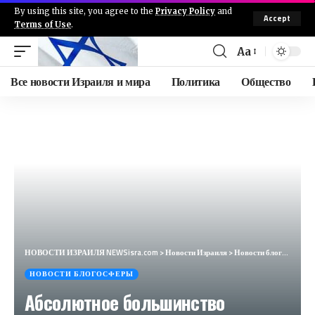
By using this site, you agree to the
Privacy Policy
and
Accept
Terms of Use
.
Aa
Все новости Израиля и мира
Политика
Общество
НОВОСТИ ИЗРАИЛЯ NEWSisra.com
>
Новости Израиля
>
Новости блогосферы
НОВОСТИ БЛОГОСФЕРЫ
Абсолютное большинство