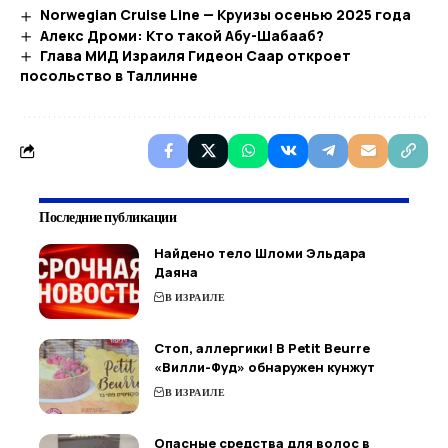
Norwegian Cruise Line — Круизы осенью 2025 года
Алекс Дроми: Кто такой Абу-Шабааб?
Глава МИД Израиля Гидеон Саар откроет
посольство в Таллинне
Последние публикации
Найдено тело Шломи Эльдара
Даяна
В ИЗРАИЛЕ
Стоп, аллергики! В Petit Beurre
«Вилли-Фуд» обнаружен кунжут
В ИЗРАИЛЕ
Опасные средства для волос в