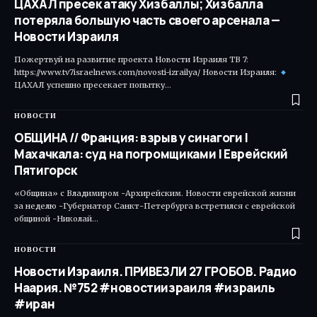
ЦАХАЛ пресек атаку Хизбаллы; Хизбалла
потеряла большую часть своего арсенала —
Новости Израиля
Пожертвуй на развитие проекта Новости Израиля ТВ 7:
https://www.tv7israelnews.com/novosti-izrailya/ Новости Израиля:
ЦАХАЛ успешно пресекает попытку…
НОВОСТИ
ОБЩИНА // Франция: взрыв у синагоги |
Махачкала: суд на погромщиками | Еврейский
Пятигорск
«Община» с Владимиром -Архирейским. Новости еврейской жизни
за неделю -Губернатор Санкт-Петербурга встретился с еврейской
общиной -Николай…
НОВОСТИ
Новости Израиля. ПРИВЕЗЛИ 27 ГРОБОВ. Радио
Наария. №752 #новостиизраиля #израиль
#иран