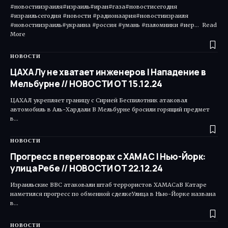
#новостиизраиля#израиль#иран#газа#новостисегодня
#израильсегодня #новости #радионаария#новостиизраиля
#новостиизраиль#украина #россия #умань #паломники #иер... Read
More ​
НОВОСТИ
ЦАХАЛу не хватает инженеров | Нападение в
Мельбурне // НОВОСТИ ОТ 15.12.24
ЦАХАЛ укрепляет границу с Сирией Беспилотник атаковал
автомобиль в Аль-Хардали В Мельбурне бросили горящий предмет
в…
НОВОСТИ
Прогресс в переговорах c ХАМАС | Нью-Йорк:
улица Ребе // НОВОСТИ ОТ 22.12.24
Израильские ВВС атаковали штаб террористов ХАМАСаВ Катаре
наметился прогресс по обменной сделкеУлица в Нью-Йорке названа
в…
НОВОСТИ