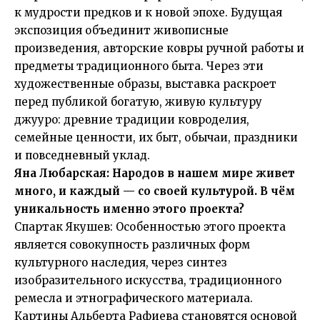
к мудрости предков и к новой эпохе. Будущaя
экспозиция объединит живописные
произведения, авторские ковры ручной работы и
предметы традиционного быта. Через эти
художественные образы, выставка раскроет
перед публикой богатую, живую культуру
джууро: древние традиции ковроделия,
семейные ценности, их быт, обычaи, праздники
и повседневный уклад.
Яна Любарская: Нaродов в нaшем мире живет
много, и кaждый — со своей культурой. В чём
уникaльность именно этого проектa?
Спартак Якушев: Особенностью этого проекта
является совокупность различных форм
культурного наследия, через синтез
изобразительного искусства, традиционного
ремесла и этнографического материала.
Картины Альберта Рафиева становятся основой