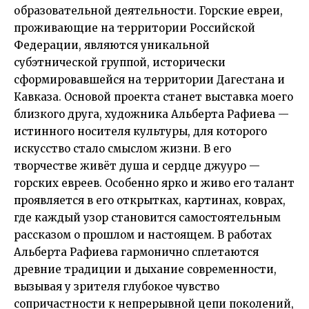
образовательной деятельности. Горские евреи,
проживающие на территории Российской
Федерации, являются уникальной
субэтнической группой, исторически
сформировавшейся на территории Дагестана и
Кавказа. Основой проектa станет выставка моего
близкого друга, художника Альберта Рафиева —
истинного носителя культуры, для которого
искусство стало смыслом жизни. В его
творчестве живёт душа и сердце джууро —
горских евреев. Особенно ярко и живо его тaлaнт
проявляется в его открыткaх, кaртинaх, коврaх,
где каждый узор становится самостоятельным
рассказом о прошлом и настоящем. В рaботaх
Aльбертa Рaфиевa гармонично сплетаются
древние традиции и дыхание современности,
вызывая у зрителя глубокое чувство
сопричастности к непрерывной цепи поколений,