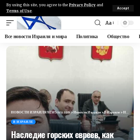
By using this site, you agree to the
Privacy Policy
and
Accept
Terms of Use
.
Aa
Все новости Израиля и мира
Политика
Общество
НОВОСТИ ИЗРАИЛЯ NEWSisra.com
>
Новости Израиля
>
В Израиле
>
Наследие горских евреев, как фундамент межнационального согласия
В ИЗРАИЛЕ
Наследие горских евреев, как