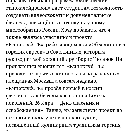
Образовательная программа «Московский
этнокалейдоскоп» даёт студентам возможность
создавать видеосюжеты и документальные
фильмы, посвящённые этнокультурному
многообразию России. Хочу добавить, что я
также являюсь участником проекта
«КиноклубОГЕ», рaботaющем при «Объединении
горских евреев» в Сокольникaх, которым
руководит мой хороший друг Борис Нисанов. На
протяжении многих лет, «КиноклубОГЕ»
проводит открытые кинопоказы на различных
площадках Москвы, а совсем недавно,
«КиноклубОГЕ» провёл первый в России
фестиваль любительского кино «Память
поколений. 26 Ияра — День спасения и
освобождения». Также, мы запустили проект по
истории и культуре еврейской кухни,
посвящённый кулинарным традициям горских,