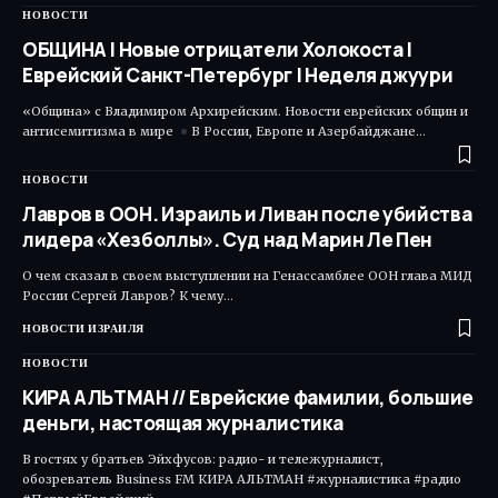
НОВОСТИ
ОБЩИНА | Новые отрицатели Холокоста |
Еврейский Санкт-Петербург | Неделя джуури
«Община» с Владимиром Архирейским. Новости еврейских общин и
антисемитизма в мире
В России, Европе и Азербайджане…
НОВОСТИ
Лавров в ООН. Израиль и Ливан после убийства
лидера «Хезболлы». Суд над Марин Ле Пен
О чем сказал в своем выступлении на Генассамблее ООН глава МИД
России Сергей Лавров? К чему…
НОВОСТИ ИЗРАИЛЯ
НОВОСТИ
КИРА АЛЬТМАН // Еврейские фамилии, большие
деньги, настоящая журналистика
В гостях у братьев Эйхфусов: радио- и тележурналист,
обозреватель Business FM КИРА АЛЬТМАН #журналистика #радио