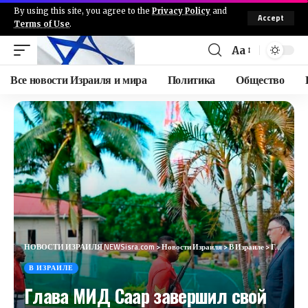
By using this site, you agree to the
Privacy Policy
and
Accept
Terms of Use
.
Aa
Все новости Израиля и мира
Политика
Общество
НОВОСТИ ИЗРАИЛЯ NEWSisra.com
>
Новости Израиля
>
В Израиле
>
Глава МИД Саар завершил свой исторический визит, приуроченный к открытию посольства Израиля на Фиджи
В ИЗРАИЛЕ
Глава МИД Саар завершил свой