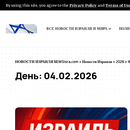
By using this site, you agree to the
Privacy Policy
and
Terms of Us
ВСЕ НОВОСТИ ИЗРАИЛЯ И МИРА
ПОЛИ
НОВОСТИ ИЗРАИЛЯ NEWSisra.com
>
Новости Израиля
>
2026
>
Ф
День:
04.02.2026