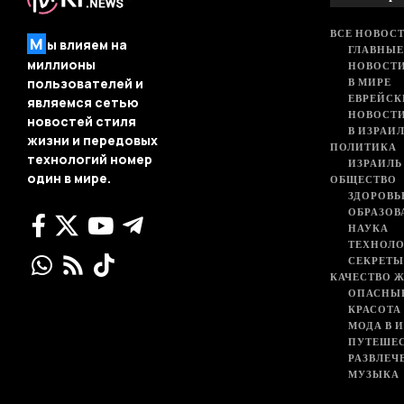
ВСЕ НОВОСТ
М
ы влияем на
ГЛАВНЫЕ
миллионы
НОВОСТИ
В МИРЕ
пользователей и
ЕВРЕЙСК
являемся сетью
НОВОСТ
новостей стиля
В ИЗРАИ
жизни и передовых
ПОЛИТИКА
технологий номер
ИЗРАИЛЬ
один в мире.
ОБЩЕСТВО
ЗДОРОВЬ
ОБРАЗОВ
НАУКА
ТЕХНОЛ
СЕКРЕТЫ
КАЧЕСТВО 
ОПАСНЫ
КРАСОТА
МОДА В 
ПУТЕШЕ
РАЗВЛЕЧ
МУЗЫКА