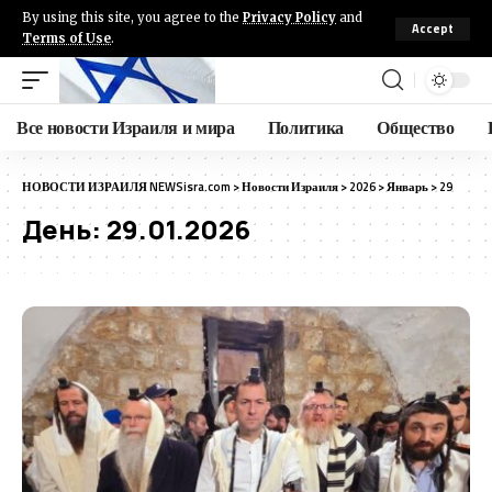
By using this site, you agree to the
Privacy Policy
and
Accept
Terms of Use
.
Все новости Израиля и мира
Политика
Общество
НОВОСТИ ИЗРАИЛЯ NEWSisra.com
>
Новости Израиля
>
2026
>
Январь
>
29
День:
29.01.2026