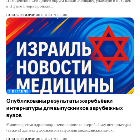
Полицейские Северного округа нашли женщину, упавшую в колодец
в Цфате Вчера пропала…
НОВОСТИ ИЗРАИЛЯ
0 МИН. ЧТЕНИЯ
В ИЗРАИЛЕ
Опубликованы результаты жеребьёвки
интернатуры для выпускников зарубежных
вузов
Министерство здравоохранения провело жеребьёвку интернатуры
(стажа) для выпускников и выпускниц медицинских школ…
НОВОСТИ ИЗРАИЛЯ
2 МИН. ЧТЕНИЯ