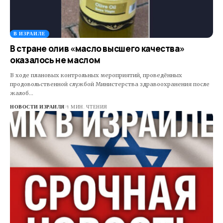
В ИЗРАИЛЕ
В стране олив «масло высшего качества»
оказалось не маслом
В ходе плановых контрольных мероприятий, проведённых
продовольственной службой Министерства здравоохранения после
жалоб…
НОВОСТИ ИЗРАИЛЯ
1 МИН. ЧТЕНИЯ