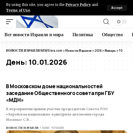
By using this site, you agree to the
Privacy Policy
and
Accept
Terms of Use
.
Все новости Израиля и мира
Политика
Общество
НОВОСТИ ИЗРАИЛЯ NEWSisra.com
>
Новости Израиля
>
2026
>
Январь
>
10
День:
10.01.2026
В Московском доме национальностей
заседание Общественного совета при ГБУ
«МДН»
В мероприятии принял участие председатель Совета РОО
«Еврейская национально-культурная автономия города
Москвы» С.В.…
НОВОСТИ ИЗРАИЛЯ
1 МИН. ЧТЕНИЯ