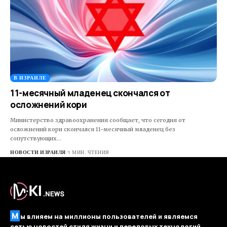
В ИЗРАИЛЕ
11-месячный младенец скончался от
осложнений кори
Министерство здравоохранения сообщает, что сегодня от
осложнений кори скончался 11-месячный младенец без
сопутствующих…
НОВОСТИ ИЗРАИЛЯ
1 МИН. ЧТЕНИЯ
М
ы влияем на миллионы пользователей и являемся
сетью новостей стиля жизни и передовых технологий