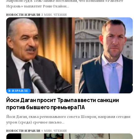
Мировой суд в Тель-Авиве постановил, что компания «Ракевет
Исраэль» выплатит Рони Охайон…
НОВОСТИ ИЗРАИЛЯ
3 МИН. ЧТЕНИЯ
В ИЗРАИЛЕ
Йоси Даган просит Трампа ввести санкции
против бывшего премьера ПА
Йоси Даган, глава регионального совета Шомрон, направил сегодня
утром (среда) срочное письмо…
НОВОСТИ ИЗРАИЛЯ
1 МИН. ЧТЕНИЯ