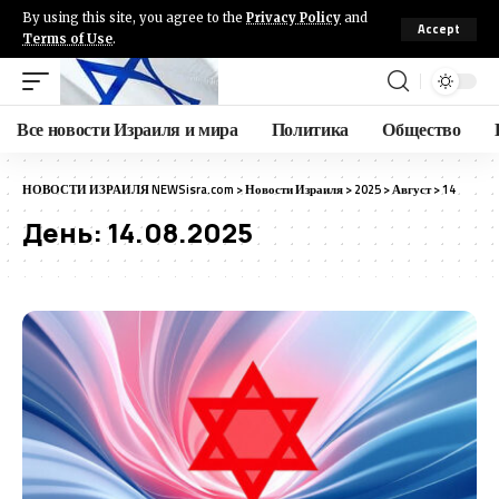
By using this site, you agree to the
Privacy Policy
and
Accept
Terms of Use
.
Все новости Израиля и мира
Политика
Общество
НОВОСТИ ИЗРАИЛЯ NEWSisra.com
>
Новости Израиля
>
2025
>
Август
>
14
День:
14.08.2025