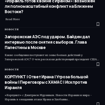
«Израиль готов к войне с Ираном»: возможен
ли полномасштабный конфликт на Ближнем
Востоке?
Read More ​
НОВОСТИ
Запорожская АЭС под ударом. Байден дал
интервью после снятия с выборов. Глава
Палестины в Москве
Какие сообщения поступают из зоны боевых действий у
Запорожской АЭС? О чем рассказал действующий президент США…
НОВОСТИ
КОРПУНКТ | Ответ Ирана | Угроза большой
войны | Переговоры с ХАМАС | Иск против
Израиля
«Корпункт» с Дмитрием Мурзиным. Новости Израиля и мира -
Израиль в ожидании атаки Ирана и Хизбаллы…