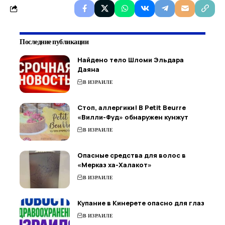
Последние публикации
Найдено тело Шломи Эльдара
Даяна
В ИЗРАИЛЕ
Стоп, аллергики! В Petit Beurre
«Вилли-Фуд» обнаружен кунжут
В ИЗРАИЛЕ
Опасные средства для волос в
«Мерказ ха-Халакот»
В ИЗРАИЛЕ
Купание в Кинерете опасно для глаз
В ИЗРАИЛЕ