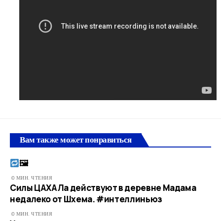
Вам также может понравиться
🖼​
0 МИН. ЧТЕНИЯ
Силы ЦАХАЛа действуют в деревне Мадама
недалеко от Шхема. #интеллиньюз
0 МИН. ЧТЕНИЯ