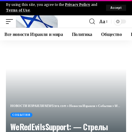
By using this site, you agree to the
Privacy Policy
and
Accept
Terms of Use
.
Aa
Все новости Израиля и мира
Политика
Общество
НОВОСТИ ИЗРАИЛЯ NEWSisra.com
>
Новости Израиля
>
События
>
WeRedEvilsSupport: — Стрелы Израиля меняют то, как боевики Хизбаллы пьют воду. Как именно? Вот объ
СОБЫТИЯ
WeRedEvilsSupport: — Стрелы