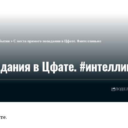
бытия
>
С места прямого попадания в Цфате. #интеллиньюз
адания в Цфате. #интелл
ПОДЕ
те.