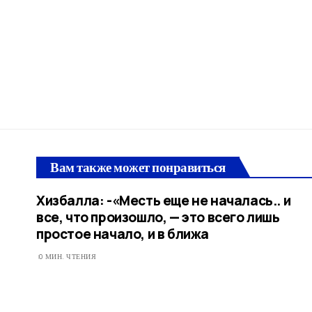
Вам также может понравиться
Хизбалла: -«Месть еще не началась.. и
все, что произошло, — это всего лишь
простое начало, и в ближа
0 МИН. ЧТЕНИЯ