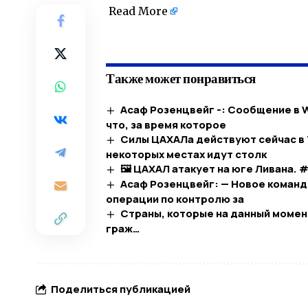
Read More
​
Также может понравиться
Асаф Розенцвейг -: Сообщение в 
что, за время которое
Силы ЦАХАЛа действуют сейчас в 
некоторых местах идут столк
🖼 ЦАХАЛ атакует на юге Ливана. 
Асаф Розенцвейг: — Новое команд
операции по контролю за
Страны, которые на данный момен
граж…​
Поделиться публикацией