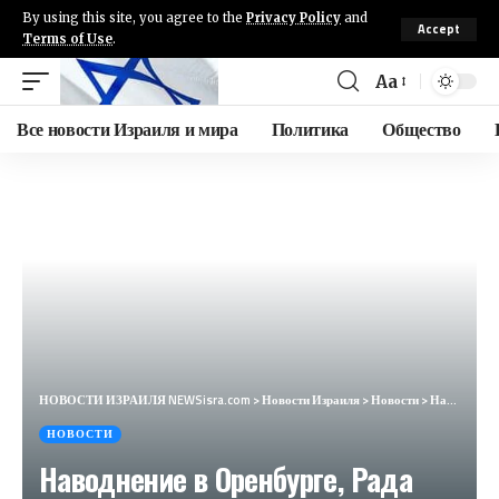
By using this site, you agree to the
Privacy Policy
and
Accept
Terms of Use
.
Aa
Все новости Израиля и мира
Политика
Общество
НОВОСТИ ИЗРАИЛЯ NEWSisra.com
>
Новости Израиля
>
Новости
>
Наводнение в Оренбурге, Рада приняла закон об усилении мобилизации, Иран готовит удар по Израилю
НОВОСТИ
Наводнение в Оренбурге, Рада