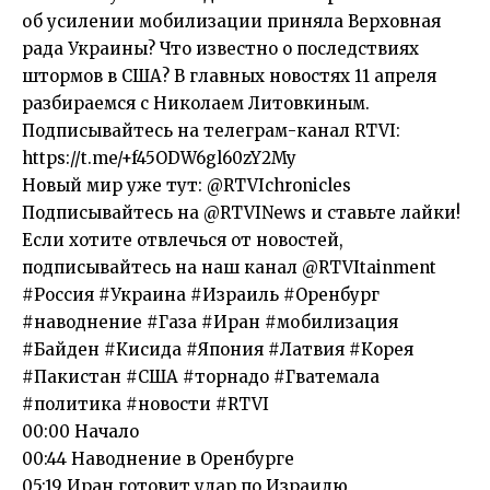
об усилении мобилизации приняла Верховная
рада Украины? Что известно о последствиях
штормов в США? В главных новостях 11 апреля
разбираемся с Николаем Литовкиным.
Подписывайтесь на телеграм-канал RTVI:
https://t.me/+f45ODW6gl60zY2My
Новый мир уже тут: @RTVIchronicles
Подписывайтесь на @RTVINews и ставьте лайки!
Если хотите отвлечься от новостей,
подписывайтесь на наш канал @RTVItainment
#Россия #Украина #Израиль #Оренбург
#наводнение #Газа #Иран #мобилизация
#Байден #Кисида #Япония #Латвия #Корея
#Пакистан #США #торнадо #Гватемала
#политика #новости #RTVI
00:00 Начало
00:44 Наводнение в Оренбурге
05:19 Иран готовит удар по Израилю