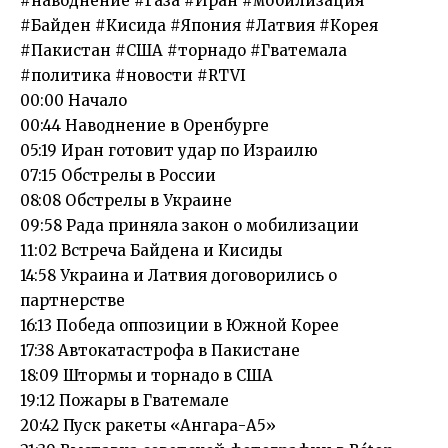
#наводнение #Газа #Иран #мобилизация
#Байден #Кисида #Япония #Латвия #Корея
#Пакистан #США #торнадо #Гватемала
#политика #новости #RTVI
00:00 Начало
00:44 Наводнение в Оренбурге
05:19 Иран готовит удар по Израилю
07:15 Обстрелы в России
08:08 Обстрелы в Украине
09:58 Рада приняла закон о мобилизации
11:02 Встреча Байдена и Кисиды
14:58 Украина и Латвия договорились о
партнерстве
16:13 Победа оппозиции в Южной Корее
17:38 Автокатастрофа в Пакистане
18:09 Штормы и торнадо в США
19:12 Пожары в Гватемале
20:42 Пуск ракеты «Ангара-А5»