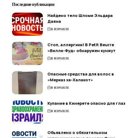
Последние публикации
Найдено тело Шломи Эльдара
Даяна
В ИЗРАИЛЕ
Стоп, аллергики! В Petit Beurre
«Вилли-Фуд» обнаружен кунжут
В ИЗРАИЛЕ
Опасные средства для волос в
«Мерказ ха-Халакот»
В ИЗРАИЛЕ
Купание в Кинерете опасно для глаз
В ИЗРАИЛЕ
Объявлено о обязательном