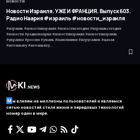
НОВОСТИ
Новости Израиля. УЖЕ И ФРАНЦИЯ. Выпуск 603.
Радио Наария #израиль #новости_израиля
#израиль #новостиизраиля #новостисегодня #израильсегодня
#новости #радионаария #новостиизраиля #новостиизраиль
#украина #россия #умань #паломники #иерусалим #цахал
#нетаньягу #нетаньяху…
М
ы влияем на миллионы пользователей и являемся
сетью новостей стиля жизни и передовых технологий
номер один в мире.