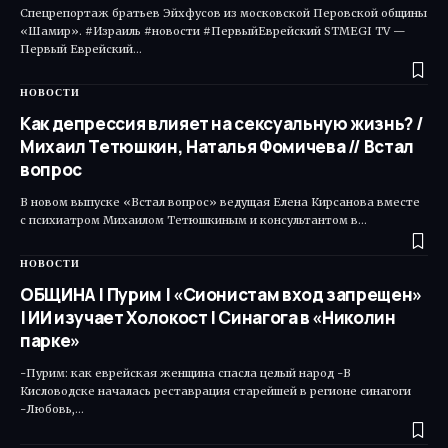
Спецрепортаж братьев Эйхфусов из московской Перовской общины
«Шамир». #Израиль #новости #ПервыйЕврейский STMEGI TV —
Первый Еврейский…
НОВОСТИ
Как депрессия влияет на сексуальную жизнь? /
Михаил Тетюшкин, Наталья Фомичева // Встал
вопрос
В новом выпуске «Встал вопрос» ведущая Елена Кирсанова вместе
с психиатром Михаилом Тетюшкиным и консультантом в…
НОВОСТИ
ОБЩИНА | Пурим | «Сионистам вход запрещен»
| ИИ изучает Холокост | Синагога в «Николин
парке»
-Пурим: как еврейская женщина спасла целый народ -В
Кисловодске началась реставрация старейшей в регионе синагоги
-Любовь,…