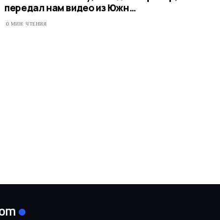
передал нам видео из Южн…
0 МИН. ЧТЕНИЯ
com