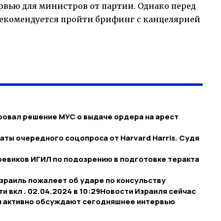
рвью для министров от партии. Однако перед
рекомендуется пройти брифинг с канцелярией
овал решение МУС о выдаче ордера на арест
аты очередного соцопроса от Harvard Harris. Судя
оевиков ИГИЛ по подозрению в подготовке теракта
зраиль пожалеет об ударе по консульству
 вкл . 02.04.2024 в 10:29​Новости Израиля сейчас
ии активно обсуждают сегодняшнее интервью