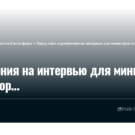
вости блогосферы
>
Ликуд снял ограничения на интервью для министров от
ния на интервью для мини
вор…
ПОДЕ