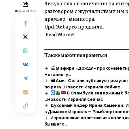
Ликуд снял ограничения на инте
разговором с журналистами им 
ПОДЕЛИТЬСЯ
премьер- министра.
Upd. Эмбарго продлили.
​
Read More
Также может понравиться
В эфире «Дождя» прокомментир
Нетаниягу…
🖼 Амит Сегаль публикует результ
по резу…​Новости Израиля сейчас
В Стамбуле задержаны 8 б
…​Новости Израиля сейчас
Духовный лидер Ирана Хаменеи: И
в Дамаске Израиль — Рамблер/новости
Израильские политики из коалиц
бывшего…