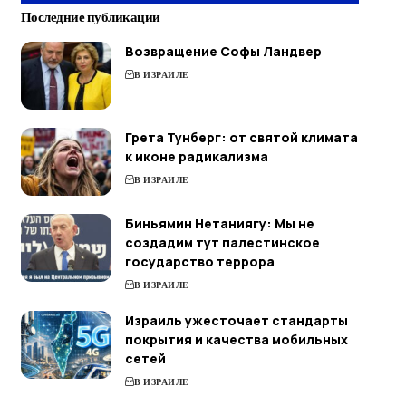
Последние публикации
Возвращение Софы Ландвер
В ИЗРАИЛЕ
Грета Тунберг: от святой климата
к иконе радикализма
В ИЗРАИЛЕ
Биньямин Нетаниягу: Мы не
создадим тут палестинское
государство террора
В ИЗРАИЛЕ
Израиль ужесточает стандарты
покрытия и качества мобильных
сетей
В ИЗРАИЛЕ