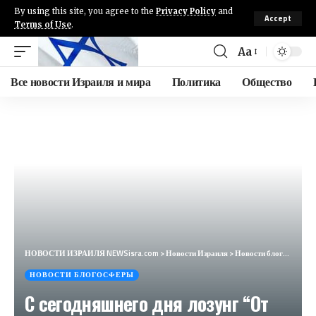
By using this site, you agree to the
Privacy Policy
and
Accept
Terms of Use
.
Aa
Все новости Израиля и мира
Политика
Общество
НОВОСТИ ИЗРАИЛЯ NEWSisra.com
>
Новости Израиля
>
Новости блогосферы
НОВОСТИ БЛОГОСФЕРЫ
С сегодняшнего дня лозунг “От