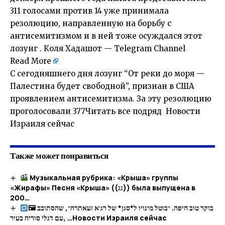
311 голосами против 14 уже принимала
резолюцию, направленную на борьбу с
антисемитизмом и в ней тоже осуждался этот
лозунг . Коля Хадашот — Telegram Channel
Read More
С сегодняшнего дня лозунг “От реки до моря —
Палестина будет свободной”, признан в США
проявлением антисемитизма. За эту резолюцию
проголосовали 377Читать все подряд Новости
Израиля сейчас
Также может понравиться
Музыкальная рубрика: «Крыша» группы
«Жирафы» Песня «Крыша» ((גג)) была выпущена в
200…
🖼 בוקר טוב חיפה. ״בוטל מינויו ל*סגן* של רג׳א זעאתרה״, שהסתובב
עם דגלי סוריה בעיר, …​Новости Израиля сейчас