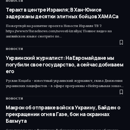
НОВОСТИ
Теракт в центре Израиля; В Хан-Юнисе
задержаны десятки элитных бойцов ХАМАСа
Пожертвуй на развитие проекта Новости Израиля ТВ 7:
https://www.tv7israelnews.com/novosti-izrailya/ Полное видео на
английском языке смотрите по…
НОВОСТИ
Украинский журналист: На Евромайдане мы
погубили свое государство, а сейчас добиваем
его
Руслан Коцаба - известный украинский журналист, глава Движения
украинских пацифистов - в эфире программы «Нейтральная зона»…
НОВОСТИ
Макрон об отправке войск в Украину, Байден о
прекращении огня в Газе, бои на окраинах
Бахмута