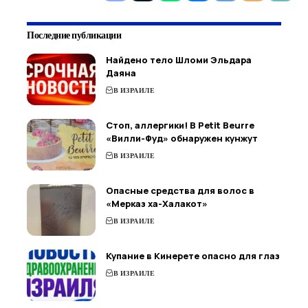
Последние публикации
Найдено тело Шломи Эльдара
Даяна
В ИЗРАИЛЕ
Стоп, аллергики! В Petit Beurre
«Вилли-Фуд» обнаружен кунжут
В ИЗРАИЛЕ
Опасные средства для волос в
«Мерказ ха-Халакот»
В ИЗРАИЛЕ
Купание в Кинерете опасно для глаз
В ИЗРАИЛЕ