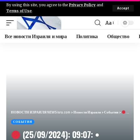
By using this site, you agree to the
Privacy Policy
and
Accept
Terms of Use
.
Aa
Все новости Израиля и мира
Политика
Общество
НОВОСТИ ИЗРАИЛЯ NEWSisra.com
>
Новости Израиля
>
События
>
(25/09/2024): 09:07: • Менаше: Зихрон Яаков, Амикам (1.5 минуты) • Вади Ара: Промзона Мево Карме
СОБЫТИЯ
(25/09/2024): 09:07: •