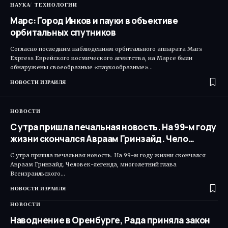
НАУКА
ТЕХНОЛОГИИ
Марс: Город Инков и пауки в объективе
орбитальных спутников
Согласно последним наблюдениям орбитального аппарата Mars
Express Еврейского космического агентства, на Марсе были
обнаружены своеобразные «паукообразные»…
НОВОСТИ ИЗРАИЛЯ
НОВОСТИ
С утра пришла печальная новость. На 99-м году
жизни скончался Авраам Гринзайд. Чело…
С утра пришла печальная новость. На 99-м году жизни скончался
Авраам Гринзайд. Человек-легенда, многолетний глава
Всеизраильского…
НОВОСТИ ИЗРАИЛЯ
НОВОСТИ
Наводнение в Оренбурге, Рада приняла закон