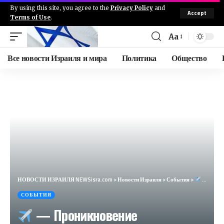
By using this site, you agree to the
Privacy Policy
and
Accept
Terms of Use
.
Aa
Все новости Израиля и мира
Политика
Общество
НОВОСТИ ИЗРАИЛЯ NEWSisra.com
>
Новости Израиля
>
События
>
— Проникновение беспилотного самолета (25/09/2024) : 00:21: • Арава: Сапир Цофар
СОБЫТИЯ
— Проникновение