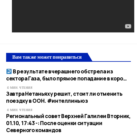
Вам также может понравиться
В результате вчерашнего обстрела из
сектора Газа, было прямое попадание в коро…​
0 МИН. ЧТЕНИЯ
Завтра Нетаньяху решит, стоит ли отменить
поездку в ООН. #интеллиньюз
0 МИН. ЧТЕНИЯ
Региональный совет Верхней Галилеи Вторник,
01.10, 17:43 -: После оценки ситуации
Северного командов