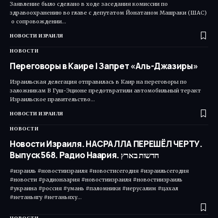
Заявление было сделано в ходе заседания комиссии по
здравоохранению во главе с депутатом Йонатаном Машраки (ШАС)​
о сопровождении…
НОВОСТИ ИЗРАИЛЯ
НОВОСТИ
Переговоры в Каире | Запрет «Аль-Джазиры»
Израильская делегация отправилась в Каир на переговоры по
заложникам В Гуш-Эционе предотвратили автомобильный теракт
Израильское правительство…
НОВОСТИ ИЗРАИЛЯ
НОВОСТИ
Новости Израиля. НАСРАЛЛА ПЕРЕШЁЛ ЧЕРТУ.
Выпуск 568. Радио Наария. חדשות בארץ
#израиль #новостиизраиля #новостисегодня #израильсегодня
#новости #радионаария #новостиизраиля #новостиизраиль
#украина #россия #умань #паломники #иерусалим #цахал
#нетаньягу #нетаньяху…