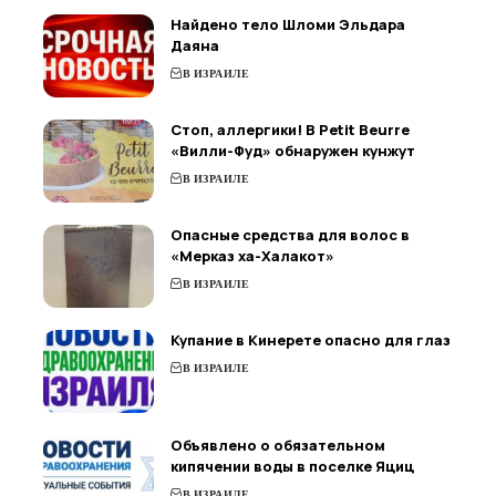
Найдено тело Шломи Эльдара
Даяна
В ИЗРАИЛЕ
Стоп, аллергики! В Petit Beurre
«Вилли-Фуд» обнаружен кунжут
В ИЗРАИЛЕ
Опасные средства для волос в
«Мерказ ха-Халакот»
В ИЗРАИЛЕ
Купание в Кинерете опасно для глаз
В ИЗРАИЛЕ
Объявлено о обязательном
кипячении воды в поселке Яциц
В ИЗРАИЛЕ