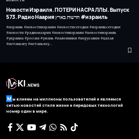
НОВОСТИ
Новости Израиля. ПОТЕРИ НАСРАЛЛЫ. Выпуск
573. Радио Наария חדשות בארץ #израиль
#израиль #новостиизраиля #новостисегодня #израильсегодня
#новости #радионаария #новостиизраиля #новостиизраиль
#украина #россия #умань #паломники #иерусалим #цахал
#нетаньягу #нетаньяху…
М
ы влияем на миллионы пользователей и являемся
сетью новостей стиля жизни и передовых технологий
номер один в мире.