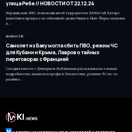
улица Ребе // НОВОСТИ ОТ 22.12.24
Израильские ВВС атаковали штаб террористов ХАМАСаВ Катаре
наметился прогресс по обменной сделкеУлица в Нью-Йорке названа
в…
НОВОСТИ
Самолет из Баку могла сбить ПВО, режим ЧС
для Кубани и Крыма, Лавров о тайных
переговорах с Францией
Сегодня вместе с Дмитрием Лобановым рассказываем о новых
подробностях авиакатастрофы в Казахстане, режиме ЧС из-за
разлива…
М
ы влияем на миллионы пользователей и являемся