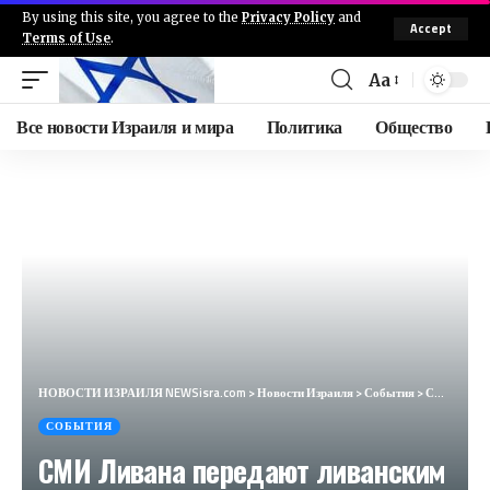
By using this site, you agree to the
Privacy Policy
and
Accept
Terms of Use
.
Aa
Все новости Израиля и мира
Политика
Общество
НОВОСТИ ИЗРАИЛЯ NEWSisra.com
>
Новости Израиля
>
События
>
СМИ Ливана передают ливанским гражданам предупреждение соответствующих властей о том, что Израиль сб
СОБЫТИЯ
СМИ Ливана передают ливанским