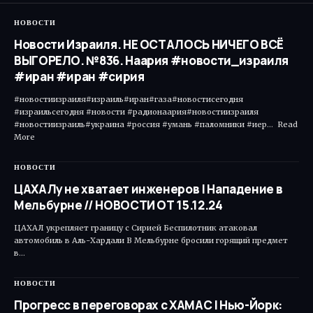
НОВОСТИ
Новости Израиля. НЕ ОСТАЛОСЬ НИЧЕГО ВСЁ
ВЫГОРЕЛО. №836. Наария #новости_израиля
#иран #иран #сирия
#новостиизраиля#израиль#иран#газа#новостисегодня
#израильсегодня #новости #радионаария#новостиизраиля
#новостиизраиль#украина #россия #умань #паломники #иер... Read
More ​
НОВОСТИ
ЦАХАЛу не хватает инженеров | Нападение в
Мельбурне // НОВОСТИ ОТ 15.12.24
ЦАХАЛ укрепляет границу с Сирией Беспилотник атаковал
автомобиль в Аль-Хардали В Мельбурне бросили горящий предмет
в…
НОВОСТИ
Прогресс в переговорах c ХАМАС | Нью-Йорк: