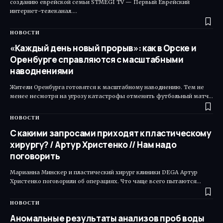
созданию еврейской семьи STMEGI TV — Первый Еврейский
интернет-телеканал.…
НОВОСТИ
«Каждый день новый прорыв»: как в Орске и
Оренбурге справляются с масштабными
наводнениями
Жители Оренбурга готовятся к масштабному наводнению. Тем не
менее несмотря на угрозу катастрофы отменять футбольный матч…
НОВОСТИ
С какими запросами приходят к пластическому
хирургу? / Артур Христенко // Нам надо
поговорить
Марианна Минскер и пластический хирург клиники DEGA Артур
Христенко поговорили об операциях. Что чаще всего пытаются…
НОВОСТИ
Аномальные результаты анализов проб воды