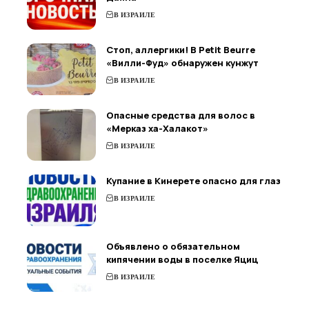
В ИЗРАИЛЕ
Стоп, аллергики! В Petit Beurre
«Вилли-Фуд» обнаружен кунжут
В ИЗРАИЛЕ
Опасные средства для волос в
«Мерказ ха-Халакот»
В ИЗРАИЛЕ
Купание в Кинерете опасно для глаз
В ИЗРАИЛЕ
Объявлено о обязательном
кипячении воды в поселке Яциц
В ИЗРАИЛЕ