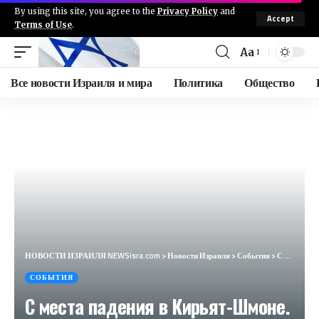
By using this site, you agree to the
Privacy Policy
and
Accept
Terms of Use
.
Aa
Все новости Израиля и мира
Политика
Общество
НОВОСТИ ИЗРАИЛЯ NEWSisra.com
>
Новости Израиля
>
События
>
С места падения в Кирьят-Шмоне. Видео присланное Алексом Гейнером, жителем Кирьят Шмоне. #интеллинью
СОБЫТИЯ
С места падения в Кирьят-Шмоне.