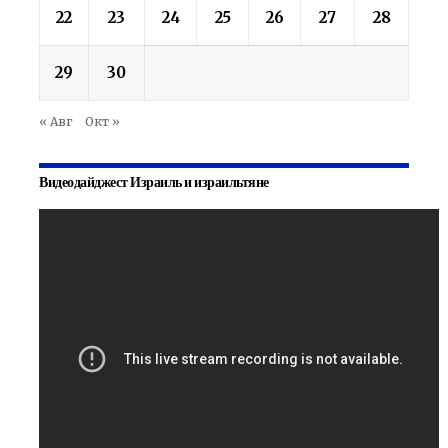
22
23
24
25
26
27
28
29
30
« Авг
Окт »
Видеодайджест Израиль и израильтяне